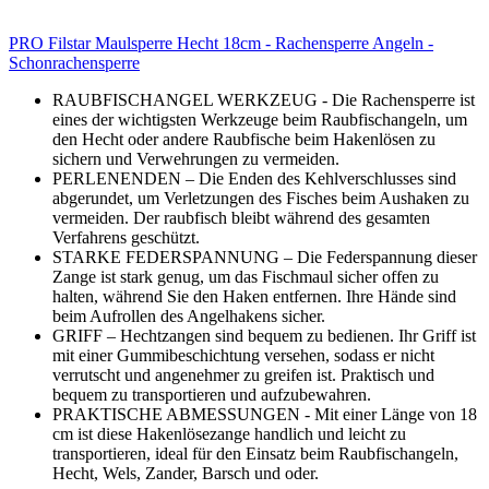
PRO Filstar Maulsperre Hecht 18cm - Rachensperre Angeln -
Schonrachensperre
RAUBFISCHANGEL WERKZEUG - Die Rachensperre ist
eines der wichtigsten Werkzeuge beim Raubfischangeln, um
den Hecht oder andere Raubfische beim Hakenlösen zu
sichern und Verwehrungen zu vermeiden.
PERLENENDEN – Die Enden des Kehlverschlusses sind
abgerundet, um Verletzungen des Fisches beim Aushaken zu
vermeiden. Der raubfisch bleibt während des gesamten
Verfahrens geschützt.
STARKE FEDERSPANNUNG – Die Federspannung dieser
Zange ist stark genug, um das Fischmaul sicher offen zu
halten, während Sie den Haken entfernen. Ihre Hände sind
beim Aufrollen des Angelhakens sicher.
GRIFF – Hechtzangen sind bequem zu bedienen. Ihr Griff ist
mit einer Gummibeschichtung versehen, sodass er nicht
verrutscht und angenehmer zu greifen ist. Praktisch und
bequem zu transportieren und aufzubewahren.
PRAKTISCHE ABMESSUNGEN - Mit einer Länge von 18
cm ist diese Hakenlösezange handlich und leicht zu
transportieren, ideal für den Einsatz beim Raubfischangeln,
Hecht, Wels, Zander, Barsch und oder.