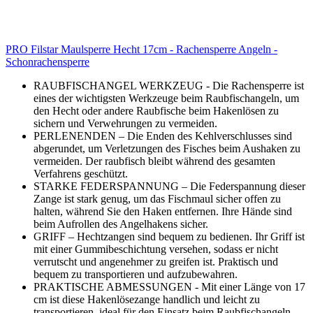
PRO Filstar Maulsperre Hecht 17cm - Rachensperre Angeln -
Schonrachensperre
RAUBFISCHANGEL WERKZEUG - Die Rachensperre ist
eines der wichtigsten Werkzeuge beim Raubfischangeln, um
den Hecht oder andere Raubfische beim Hakenlösen zu
sichern und Verwehrungen zu vermeiden.
PERLENENDEN – Die Enden des Kehlverschlusses sind
abgerundet, um Verletzungen des Fisches beim Aushaken zu
vermeiden. Der raubfisch bleibt während des gesamten
Verfahrens geschützt.
STARKE FEDERSPANNUNG – Die Federspannung dieser
Zange ist stark genug, um das Fischmaul sicher offen zu
halten, während Sie den Haken entfernen. Ihre Hände sind
beim Aufrollen des Angelhakens sicher.
GRIFF – Hechtzangen sind bequem zu bedienen. Ihr Griff ist
mit einer Gummibeschichtung versehen, sodass er nicht
verrutscht und angenehmer zu greifen ist. Praktisch und
bequem zu transportieren und aufzubewahren.
PRAKTISCHE ABMESSUNGEN - Mit einer Länge von 17
cm ist diese Hakenlösezange handlich und leicht zu
transportieren, ideal für den Einsatz beim Raubfischangeln,