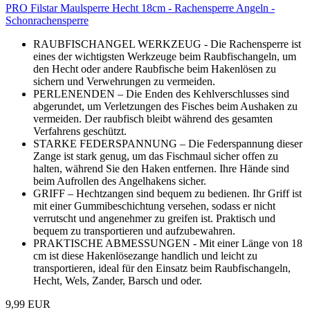
PRO Filstar Maulsperre Hecht 18cm - Rachensperre Angeln -
Schonrachensperre
RAUBFISCHANGEL WERKZEUG - Die Rachensperre ist
eines der wichtigsten Werkzeuge beim Raubfischangeln, um
den Hecht oder andere Raubfische beim Hakenlösen zu
sichern und Verwehrungen zu vermeiden.
PERLENENDEN – Die Enden des Kehlverschlusses sind
abgerundet, um Verletzungen des Fisches beim Aushaken zu
vermeiden. Der raubfisch bleibt während des gesamten
Verfahrens geschützt.
STARKE FEDERSPANNUNG – Die Federspannung dieser
Zange ist stark genug, um das Fischmaul sicher offen zu
halten, während Sie den Haken entfernen. Ihre Hände sind
beim Aufrollen des Angelhakens sicher.
GRIFF – Hechtzangen sind bequem zu bedienen. Ihr Griff ist
mit einer Gummibeschichtung versehen, sodass er nicht
verrutscht und angenehmer zu greifen ist. Praktisch und
bequem zu transportieren und aufzubewahren.
PRAKTISCHE ABMESSUNGEN - Mit einer Länge von 18
cm ist diese Hakenlösezange handlich und leicht zu
transportieren, ideal für den Einsatz beim Raubfischangeln,
Hecht, Wels, Zander, Barsch und oder.
9,99 EUR