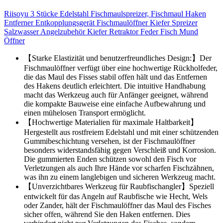
Riisoyu 3 Stücke Edelstahl Fischmaulspreizer, Fischmaul Haken
Entferner Entkopplungsgerät Fischmaulöffner Kiefer Spreizer
Salzwasser Angelzubehör Kiefer Retraktor Feder Fisch Mund
Öffner
【Starke Elastizität und benutzerfreundliches Design:】Der
Fischmaulöffner verfügt über eine hochwertige Rückholfeder,
die das Maul des Fisses stabil offen hält und das Entfernen
des Hakens deutlich erleichtert. Die intuitive Handhabung
macht das Werkzeug auch für Anfänger geeignet, während
die kompakte Bauweise eine einfache Aufbewahrung und
einen mühelosen Transport ermöglicht.
【Hochwertige Materialien für maximale Haltbarkeit】
Hergestellt aus rostfreiem Edelstahl und mit einer schützenden
Gummibeschichtung versehen, ist der Fischmaulöffner
besonders widerstandsfähig gegen Verschleiß und Korrosion.
Die gummierten Enden schützen sowohl den Fisch vor
Verletzungen als auch Ihre Hände vor scharfen Fischzähnen,
was ihn zu einem langlebigen und sicheren Werkzeug macht.
【Unverzichtbares Werkzeug für Raubfischangler】Speziell
entwickelt für das Angeln auf Raubfische wie Hecht, Wels
oder Zander, hält der Fischmaulöffner das Maul des Fisches
sicher offen, während Sie den Haken entfernen. Dies