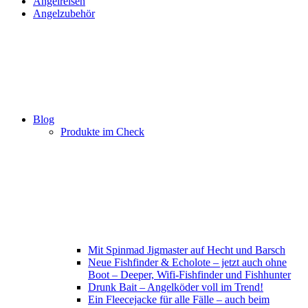
Angelreisen
Angelzubehör
Blog
Produkte im Check
Mit Spinmad Jigmaster auf Hecht und Barsch
Neue Fishfinder & Echolote – jetzt auch ohne
Boot – Deeper, Wifi-Fishfinder und Fishhunter
Drunk Bait – Angelköder voll im Trend!
Ein Fleecejacke für alle Fälle – auch beim