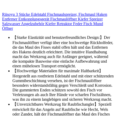
Riisoyu 3 Stücke Edelstahl Fischmaulspreizer, Fischmaul Haken
Entferner Entkopplungsgerät Fischmaulöffner Kiefer Spreizer
Salzwasser Angelzubehör Kiefer Retraktor Feder Fisch Mund
Öffner
【Starke Elastizität und benutzerfreundliches Design:】Der
Fischmaulöffner verfügt über eine hochwertige Rückholfeder,
die das Maul des Fisses stabil offen hält und das Entfernen
des Hakens deutlich erleichtert. Die intuitive Handhabung
macht das Werkzeug auch für Anfänger geeignet, während
die kompakte Bauweise eine einfache Aufbewahrung und
einen mühelosen Transport ermöglicht.
【Hochwertige Materialien für maximale Haltbarkeit】
Hergestellt aus rostfreiem Edelstahl und mit einer schützenden
Gummibeschichtung versehen, ist der Fischmaulöffner
besonders widerstandsfähig gegen Verschleiß und Korrosion.
Die gummierten Enden schützen sowohl den Fisch vor
Verletzungen als auch Ihre Hände vor scharfen Fischzähnen,
was ihn zu einem langlebigen und sicheren Werkzeug macht.
【Unverzichtbares Werkzeug für Raubfischangler】Speziell
entwickelt für das Angeln auf Raubfische wie Hecht, Wels
oder Zander, hält der Fischmaulöffner das Maul des Fisches