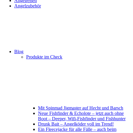
Angelreisen
Angelzubehör
Blog
Produkte im Check
Mit Spinmad Jigmaster auf Hecht und Barsch
Neue Fishfinder & Echolote – jetzt auch ohne
Boot – Deeper, Wifi-Fishfinder und Fishhunter
Drunk Bait – Angelköder voll im Trend!
Ein Fleecejacke für alle Fälle – auch beim