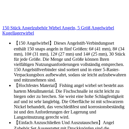
150 Stück Angelzubehör Wirbel Angeln, 5 Größ Angelwirbel
Kugellagerwirbel
【150 Angelwirbel】Dieses Angelstift-Verbindungsset
enthält 150 snaps angeln in fünf Größen: 6# (41 mm), 8# (34
mm), 10# (31 mm), 12# (27 mm) und 14# (25 mm), 30 Stück
für jede Größe. Die Menge und Größe können Ihren
vielfältigen Nutzungsanforderungen vollständig entsprechen.
150 Angelstiftverbinder sind sortiert und in einer 5-Raster-
Verpackungsbox aufbewahrt, sodass sie leicht aufzubewahren
und mitzunehmen sind.
【Hochfestes Material】Fishing angel wirbel set besteht aus
hartem Metallmaterial. Die Fischschnalle ist nicht leicht zu
biegen oder zu brechen. Sie weist eine hohe Schlagfestigkeit
auf und ist sehr langlebig. Die Oberfläche ist mit schwarzem
Nickel behandelt, das verschleißfest und korrosionsbeständig
ist und den Anforderungen der Lagerung und
Langzeitnutzung gerecht wird.
【Einfach Anzuschließen Und Auszutauschen】Angel
Zubehör Set Ausgestattet mit Druckknöpfen sind die