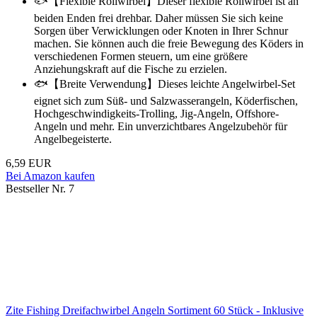
🐟【Flexible Rollwirbel】Dieser flexible Rollwirbel ist an
beiden Enden frei drehbar. Daher müssen Sie sich keine
Sorgen über Verwicklungen oder Knoten in Ihrer Schnur
machen. Sie können auch die freie Bewegung des Köders in
verschiedenen Formen steuern, um eine größere
Anziehungskraft auf die Fische zu erzielen.
🐟【Breite Verwendung】Dieses leichte Angelwirbel-Set
eignet sich zum Süß- und Salzwasserangeln, Köderfischen,
Hochgeschwindigkeits-Trolling, Jig-Angeln, Offshore-
Angeln und mehr. Ein unverzichtbares Angelzubehör für
Angelbegeisterte.
6,59 EUR
Bei Amazon kaufen
Bestseller Nr. 7
Zite Fishing Dreifachwirbel Angeln Sortiment 60 Stück - Inklusive