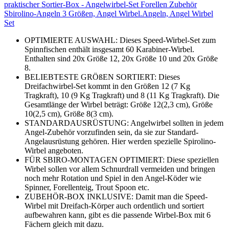
praktischer Sortier-Box - Angelwirbel-Set Forellen Zubehör
Sbirolino-Angeln 3 Größen, Angel Wirbel.Angeln, Angel Wirbel
Set
OPTIMIERTE AUSWAHL: Dieses Speed-Wirbel-Set zum
Spinnfischen enthält insgesamt 60 Karabiner-Wirbel.
Enthalten sind 20x Größe 12, 20x Größe 10 und 20x Größe
8.
BELIEBTESTE GRÖßEN SORTIERT: Dieses
Dreifachwirbel-Set kommt in den Größen 12 (7 Kg
Tragkraft), 10 (9 Kg Tragkraft) und 8 (11 Kg Tragkraft). Die
Gesamtlänge der Wirbel beträgt: Größe 12(2,3 cm), Größe
10(2,5 cm), Größe 8(3 cm).
STANDARDAUSRÜSTUNG: Angelwirbel sollten in jedem
Angel-Zubehör vorzufinden sein, da sie zur Standard-
Angelausrüstung gehören. Hier werden spezielle Spirolino-
Wirbel angeboten.
FÜR SBIRO-MONTAGEN OPTIMIERT: Diese speziellen
Wirbel sollen vor allem Schnurdrall vermeiden und bringen
noch mehr Rotation und Spiel in den Angel-Köder wie
Spinner, Forellenteig, Trout Spoon etc.
ZUBEHÖR-BOX INKLUSIVE: Damit man die Speed-
Wirbel mit Dreifach-Körper auch ordentlich und sortiert
aufbewahren kann, gibt es die passende Wirbel-Box mit 6
Fächern gleich mit dazu.