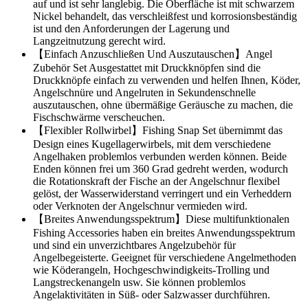
auf und ist sehr langlebig. Die Oberfläche ist mit schwarzem
Nickel behandelt, das verschleißfest und korrosionsbeständig
ist und den Anforderungen der Lagerung und
Langzeitnutzung gerecht wird.
【Einfach Anzuschließen Und Auszutauschen】Angel
Zubehör Set Ausgestattet mit Druckknöpfen sind die
Druckknöpfe einfach zu verwenden und helfen Ihnen, Köder,
Angelschnüre und Angelruten in Sekundenschnelle
auszutauschen, ohne übermäßige Geräusche zu machen, die
Fischschwärme verscheuchen.
【Flexibler Rollwirbel】Fishing Snap Set übernimmt das
Design eines Kugellagerwirbels, mit dem verschiedene
Angelhaken problemlos verbunden werden können. Beide
Enden können frei um 360 Grad gedreht werden, wodurch
die Rotationskraft der Fische an der Angelschnur flexibel
gelöst, der Wasserwiderstand verringert und ein Verheddern
oder Verknoten der Angelschnur vermieden wird.
【Breites Anwendungsspektrum】Diese multifunktionalen
Fishing Accessories haben ein breites Anwendungsspektrum
und sind ein unverzichtbares Angelzubehör für
Angelbegeisterte. Geeignet für verschiedene Angelmethoden
wie Köderangeln, Hochgeschwindigkeits-Trolling und
Langstreckenangeln usw. Sie können problemlos
Angelaktivitäten in Süß- oder Salzwasser durchführen.