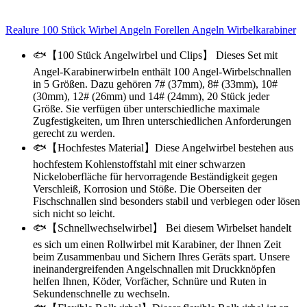
Realure 100 Stück Wirbel Angeln Forellen Angeln Wirbelkarabiner
🐟【100 Stück Angelwirbel und Clips】 Dieses Set mit
Angel-Karabinerwirbeln enthält 100 Angel-Wirbelschnallen
in 5 Größen. Dazu gehören 7# (37mm), 8# (33mm), 10#
(30mm), 12# (26mm) und 14# (24mm), 20 Stück jeder
Größe. Sie verfügen über unterschiedliche maximale
Zugfestigkeiten, um Ihren unterschiedlichen Anforderungen
gerecht zu werden.
🐟【Hochfestes Material】Diese Angelwirbel bestehen aus
hochfestem Kohlenstoffstahl mit einer schwarzen
Nickeloberfläche für hervorragende Beständigkeit gegen
Verschleiß, Korrosion und Stöße. Die Oberseiten der
Fischschnallen sind besonders stabil und verbiegen oder lösen
sich nicht so leicht.
🐟【Schnellwechselwirbel】 Bei diesem Wirbelset handelt
es sich um einen Rollwirbel mit Karabiner, der Ihnen Zeit
beim Zusammenbau und Sichern Ihres Geräts spart. Unsere
ineinandergreifenden Angelschnallen mit Druckknöpfen
helfen Ihnen, Köder, Vorfächer, Schnüre und Ruten in
Sekundenschnelle zu wechseln.