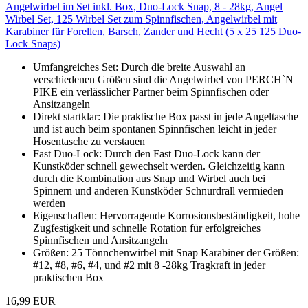
Angelwirbel im Set inkl. Box, Duo-Lock Snap, 8 - 28kg, Angel
Wirbel Set, 125 Wirbel Set zum Spinnfischen, Angelwirbel mit
Karabiner für Forellen, Barsch, Zander und Hecht (5 x 25 125 Duo-
Lock Snaps)
Umfangreiches Set: Durch die breite Auswahl an
verschiedenen Größen sind die Angelwirbel von PERCH`N
PIKE ein verlässlicher Partner beim Spinnfischen oder
Ansitzangeln
Direkt startklar: Die praktische Box passt in jede Angeltasche
und ist auch beim spontanen Spinnfischen leicht in jeder
Hosentasche zu verstauen
Fast Duo-Lock: Durch den Fast Duo-Lock kann der
Kunstköder schnell gewechselt werden. Gleichzeitig kann
durch die Kombination aus Snap und Wirbel auch bei
Spinnern und anderen Kunstköder Schnurdrall vermieden
werden
Eigenschaften: Hervorragende Korrosionsbeständigkeit, hohe
Zugfestigkeit und schnelle Rotation für erfolgreiches
Spinnfischen und Ansitzangeln
Größen: 25 Tönnchenwirbel mit Snap Karabiner der Größen:
#12, #8, #6, #4, und #2 mit 8 -28kg Tragkraft in jeder
praktischen Box
16,99 EUR