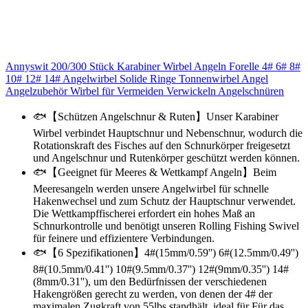
Annyswit 200/300 Stück Karabiner Wirbel Angeln Forelle 4# 6# 8#
10# 12# 14# Angelwirbel Solide Ringe Tonnenwirbel Angel
Angelzubehör Wirbel für Vermeiden Verwickeln Angelschnüren
🐟【Schützen Angelschnur & Ruten】Unser Karabiner
Wirbel verbindet Hauptschnur und Nebenschnur, wodurch die
Rotationskraft des Fisches auf den Schnurkörper freigesetzt
und Angelschnur und Rutenkörper geschützt werden können.
🐟【Geeignet für Meeres & Wettkampf Angeln】Beim
Meeresangeln werden unsere Angelwirbel für schnelle
Hakenwechsel und zum Schutz der Hauptschnur verwendet.
Die Wettkampffischerei erfordert ein hohes Maß an
Schnurkontrolle und benötigt unseren Rolling Fishing Swivel
für feinere und effizientere Verbindungen.
🐟【6 Spezifikationen】4#(15mm/0.59'') 6#(12.5mm/0.49'')
8#(10.5mm/0.41'') 10#(9.5mm/0.37'') 12#(9mm/0.35'') 14#
(8mm/0.31''), um den Bedürfnissen der verschiedenen
Hakengrößen gerecht zu werden, von denen der 4# der
maximalen Zugkraft von 55lbs standhält, ideal für Für das