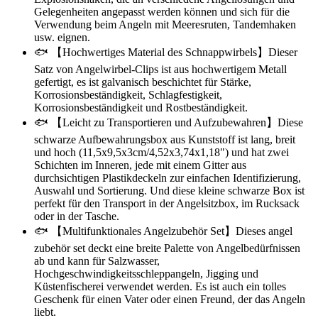
Gelegenheiten angepasst werden können und sich für die
Verwendung beim Angeln mit Meeresruten, Tandemhaken
usw. eignen.
🐟 【Hochwertiges Material des Schnappwirbels】Dieser
Satz von Angelwirbel-Clips ist aus hochwertigem Metall
gefertigt, es ist galvanisch beschichtet für Stärke,
Korrosionsbeständigkeit, Schlagfestigkeit,
Korrosionsbeständigkeit und Rostbeständigkeit.
🐟 【Leicht zu Transportieren und Aufzubewahren】Diese
schwarze Aufbewahrungsbox aus Kunststoff ist lang, breit
und hoch (11,5x9,5x3cm/4,52x3,74x1,18") und hat zwei
Schichten im Inneren, jede mit einem Gitter aus
durchsichtigen Plastikdeckeln zur einfachen Identifizierung,
Auswahl und Sortierung. Und diese kleine schwarze Box ist
perfekt für den Transport in der Angelsitzbox, im Rucksack
oder in der Tasche.
🐟 【Multifunktionales Angelzubehör Set】Dieses angel
zubehör set deckt eine breite Palette von Angelbedürfnissen
ab und kann für Salzwasser,
Hochgeschwindigkeitsschleppangeln, Jigging und
Küstenfischerei verwendet werden. Es ist auch ein tolles
Geschenk für einen Vater oder einen Freund, der das Angeln
liebt.