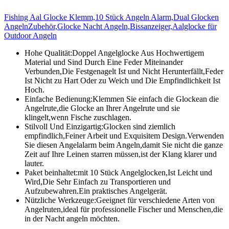
Fishing Aal Glocke Klemm,10 Stück Angeln Alarm,Dual Glocken
AngelnZubehör,Glocke Nacht Angeln,Bissanzeiger,Aalglocke für
Outdoor Angeln
Hohe Qualität:Doppel Angelglocke Aus Hochwertigem
Material und Sind Durch Eine Feder Miteinander
Verbunden,Die Festgenagelt Ist und Nicht Herunterfällt,Feder
Ist Nicht zu Hart Oder zu Weich und Die Empfindlichkeit Ist
Hoch.
Einfache Bedienung:Klemmen Sie einfach die Glockean die
Angelrute,die Glocke an Ihrer Angelrute und sie
klingelt,wenn Fische zuschlagen.
Stilvoll Und Einzigartig:Glocken sind ziemlich
empfindlich,Feiner Arbeit und Exquisitem Design.Verwenden
Sie diesen Angelalarm beim Angeln,damit Sie nicht die ganze
Zeit auf Ihre Leinen starren müssen,ist der Klang klarer und
lauter.
Paket beinhaltet:mit 10 Stück Angelglocken,Ist Leicht und
Wird,Die Sehr Einfach zu Transportieren und
Aufzubewahren.Ein praktisches Angelgerät.
Nützliche Werkzeuge:Geeignet für verschiedene Arten von
Angelruten,ideal für professionelle Fischer und Menschen,die
in der Nacht angeln möchten.