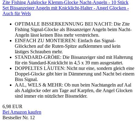
Zite Fishing Aalglocke Klemm-Glocke Nacht-Angeln - 10 Stück
Set Bissanzeiger Angeln mit Knicklicht-Halter - Angel Glocken -
Auch für Wels
OPTIMALE BISSERKENNUNG BEI NACHT: Die Zite
Fishing Signal-Glocke als Bissanzeiger Angeln beim Nacht-
Angeln lässt keinen Biss mehr verstreichen.
EINFACH ZU MONTIEREN: Einfach das Signal-
Glöckchen auf die Ruten-Spitze aufklemmen und kein
lästiges Schrauben mehr.
STANDARD-GRÖßE: Die Bissanzeiger sind mit Halterung
für ein Standard-Knicklicht in 4,5 x 39 mm ausgestattet.
DOPPELTES LÄUTEN: Nicht nur eine, sondern gleich eine
Doppel-Glocke gibt hier in Dämmerung und Nacht bei einem
Biss Signal.
AAL, WELS & MEHR: Ob nun beim Nachtangeln auf Aal
als Aalglocke oder am Tage auf Karpfen, die Angel Glocken
sind immer ein nützlicher Bissmelder.
6,98 EUR
Bei Amazon kaufen
Bestseller Nr. 12