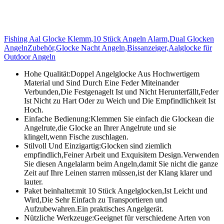
Fishing Aal Glocke Klemm,10 Stück Angeln Alarm,Dual Glocken
AngelnZubehör,Glocke Nacht Angeln,Bissanzeiger,Aalglocke für
Outdoor Angeln
Hohe Qualität:Doppel Angelglocke Aus Hochwertigem
Material und Sind Durch Eine Feder Miteinander
Verbunden,Die Festgenagelt Ist und Nicht Herunterfällt,Feder
Ist Nicht zu Hart Oder zu Weich und Die Empfindlichkeit Ist
Hoch.
Einfache Bedienung:Klemmen Sie einfach die Glockean die
Angelrute,die Glocke an Ihrer Angelrute und sie
klingelt,wenn Fische zuschlagen.
Stilvoll Und Einzigartig:Glocken sind ziemlich
empfindlich,Feiner Arbeit und Exquisitem Design.Verwenden
Sie diesen Angelalarm beim Angeln,damit Sie nicht die ganze
Zeit auf Ihre Leinen starren müssen,ist der Klang klarer und
lauter.
Paket beinhaltet:mit 10 Stück Angelglocken,Ist Leicht und
Wird,Die Sehr Einfach zu Transportieren und
Aufzubewahren.Ein praktisches Angelgerät.
Nützliche Werkzeuge:Geeignet für verschiedene Arten von