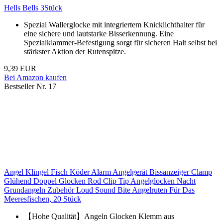
Hells Bells 3Stück
Spezial Wallerglocke mit integriertem Knicklichthalter für
eine sichere und lautstarke Bisserkennung. Eine
Spezialklammer-Befestigung sorgt für sicheren Halt selbst bei
stärkster Aktion der Rutenspitze.
9,39 EUR
Bei Amazon kaufen
Bestseller Nr. 17
Angel Klingel Fisch Köder Alarm Angelgerät Bissanzeiger Clamp
Glühend Doppel Glocken Rod Clip Tip Angelglocken Nacht
Grundangeln Zubehör Loud Sound Bite Angelruten Für Das
Meeresfischen, 20 Stück
【Hohe Qualität】Angeln Glocken Klemm aus