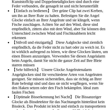
Kunststoffclip und Doppelmetallglocken sind durch eine
Feder verbunden, die genagelt ist und nicht herunterfällt
【Einfach zu bedienen】 Der grüne Clip hat zwei Kerben,
um ihn an Ihrer Rute zu halten. Befestigen Sie die Angel
Glocke einfach an Ihrer Angelrute und sie klingelt, wenn
Fische zuschlagen. Achten Sie auf den Wind, diese sind
empfindlich, zittern also mit dem Wind, aber Sie können den
Unterschied zwischen Wind und Fischknabbern leicht
erkennen
【Stilvoll und einzigartig】 Diese Aalglocke sind ziemlich
empfindlich, da die Feder nicht zu hart oder zu weich ist. Es
ist wirklich aufregend zu hören, wie diese Glocken läuten, um
einen Bissen anzuzeigen. Verwenden Sie diesen Angelalarm
beim Angeln, damit Sie nicht die ganze Zeit auf Ihre Bleie
starren müssen
【Sehr hilfreich】 Unsere Glocke Angelrutenalarm
Angelglocken sind für verschiedene Arten von Angelruten
geeignet. Sie müssen sicherstellen, dass sie richtig an Ihrer
Rute befestigt sind und dass sie nicht wegfliegen, wenn Sie
den Haken setzen oder den Fisch bekämpfen. Ideal zum
faulen Fischen
【Optimale Bisserkennung bei Nacht】 Die Bissanzeiger
Glocke als Bissdetektor für das Nachtangeln hinterlässt kein
Bissleck. Das Produkt ist leicht und einfach zu transportieren