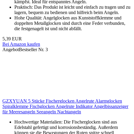
kämpfst. Ideal für entspanntes Angeln.
Praktisch: Das Produkt ist leicht und einfach zu tragen und zu
lagern, bequem zu bedienen und hilfreich beim Angeln.
Hohe Qualität: Angelglocken aus Kunststoffklemme und
doppelten Metallglocken sind durch eine Feder verbunden,
die festgenagelt ist und nicht abfällt.
5,39 EUR
Bei Amazon kaufen
Angebot
Bestseller Nr. 3
GZXYUAN 5 Stücke Fischerglocken Angelrute Alarmglocken
Spiralklemme Fischglocken Angelrute Indikator Angelbissanzeiger
für Meeresangeln Seeangeln Nachtangeln
Hochwertige Materialien: Die Fischerglocken sind aus
Edelstahl gefertigt und korrosionsbeständig. Außerdem
können sie die Bewegungen der Ruten spitze schnell