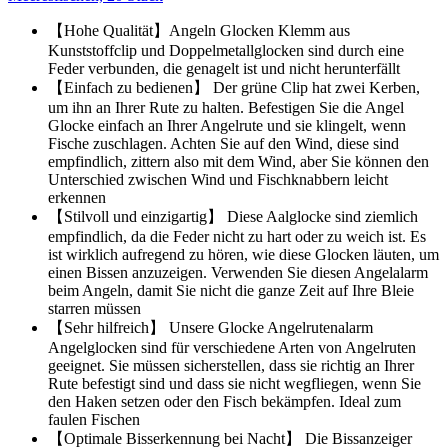
【Hohe Qualität】Angeln Glocken Klemm aus
Kunststoffclip und Doppelmetallglocken sind durch eine
Feder verbunden, die genagelt ist und nicht herunterfällt
【Einfach zu bedienen】 Der grüne Clip hat zwei Kerben,
um ihn an Ihrer Rute zu halten. Befestigen Sie die Angel
Glocke einfach an Ihrer Angelrute und sie klingelt, wenn
Fische zuschlagen. Achten Sie auf den Wind, diese sind
empfindlich, zittern also mit dem Wind, aber Sie können den
Unterschied zwischen Wind und Fischknabbern leicht
erkennen
【Stilvoll und einzigartig】 Diese Aalglocke sind ziemlich
empfindlich, da die Feder nicht zu hart oder zu weich ist. Es
ist wirklich aufregend zu hören, wie diese Glocken läuten, um
einen Bissen anzuzeigen. Verwenden Sie diesen Angelalarm
beim Angeln, damit Sie nicht die ganze Zeit auf Ihre Bleie
starren müssen
【Sehr hilfreich】 Unsere Glocke Angelrutenalarm
Angelglocken sind für verschiedene Arten von Angelruten
geeignet. Sie müssen sicherstellen, dass sie richtig an Ihrer
Rute befestigt sind und dass sie nicht wegfliegen, wenn Sie
den Haken setzen oder den Fisch bekämpfen. Ideal zum
faulen Fischen
【Optimale Bisserkennung bei Nacht】 Die Bissanzeiger