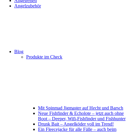
Angelreisen
Angelzubehör
Blog
Produkte im Check
Mit Spinmad Jigmaster auf Hecht und Barsch
Neue Fishfinder & Echolote – jetzt auch ohne
Boot – Deeper, Wifi-Fishfinder und Fishhunter
Drunk Bait – Angelköder voll im Trend!
Ein Fleecejacke für alle Fälle – auch beim