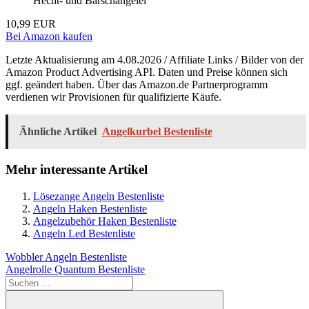
Hecht- und Barschangelei
10,99 EUR
Bei Amazon kaufen
Letzte Aktualisierung am 4.08.2026 / Affiliate Links / Bilder von der
Amazon Product Advertising API. Daten und Preise können sich
ggf. geändert haben. Über das Amazon.de Partnerprogramm
verdienen wir Provisionen für qualifizierte Käufe.
Ähnliche Artikel
Angelkurbel Bestenliste
Mehr interessante Artikel
Lösezange Angeln Bestenliste
Angeln Haken Bestenliste
Angelzubehör Haken Bestenliste
Angeln Led Bestenliste
Beitragsnavigation
Vorheriger
Wobbler Angeln Bestenliste
Beitrag:
Nächster
Angelrolle Quantum Bestenliste
Beitrag:
Suchen
nach: