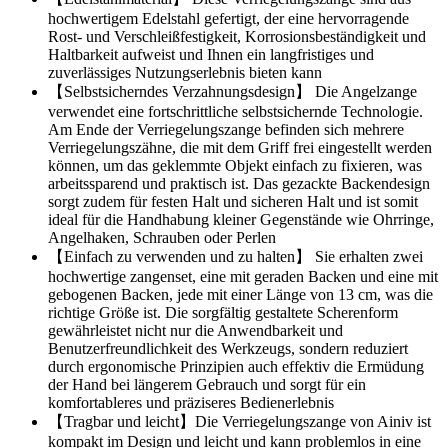
hochwertigem Edelstahl gefertigt, der eine hervorragende
Rost- und Verschleißfestigkeit, Korrosionsbeständigkeit und
Haltbarkeit aufweist und Ihnen ein langfristiges und
zuverlässiges Nutzungserlebnis bieten kann
【Selbstsicherndes Verzahnungsdesign】 Die Angelzange
verwendet eine fortschrittliche selbstsichernde Technologie.
Am Ende der Verriegelungszange befinden sich mehrere
Verriegelungszähne, die mit dem Griff frei eingestellt werden
können, um das geklemmte Objekt einfach zu fixieren, was
arbeitssparend und praktisch ist. Das gezackte Backendesign
sorgt zudem für festen Halt und sicheren Halt und ist somit
ideal für die Handhabung kleiner Gegenstände wie Ohrringe,
Angelhaken, Schrauben oder Perlen
【Einfach zu verwenden und zu halten】 Sie erhalten zwei
hochwertige zangenset, eine mit geraden Backen und eine mit
gebogenen Backen, jede mit einer Länge von 13 cm, was die
richtige Größe ist. Die sorgfältig gestaltete Scherenform
gewährleistet nicht nur die Anwendbarkeit und
Benutzerfreundlichkeit des Werkzeugs, sondern reduziert
durch ergonomische Prinzipien auch effektiv die Ermüdung
der Hand bei längerem Gebrauch und sorgt für ein
komfortableres und präziseres Bedienerlebnis
【Tragbar und leicht】Die Verriegelungszange von Ainiv ist
kompakt im Design und leicht und kann problemlos in eine