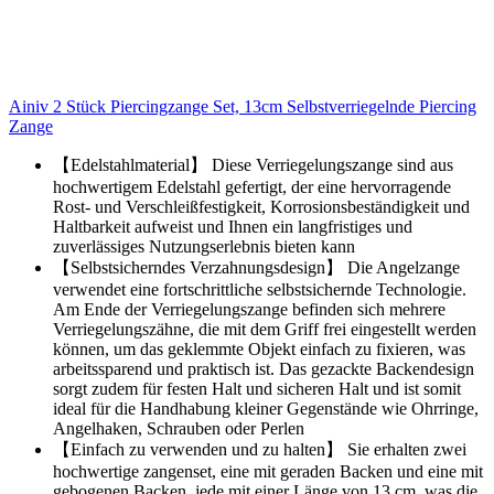
Ainiv 2 Stück Piercingzange Set, 13cm Selbstverriegelnde Piercing
Zange
【Edelstahlmaterial】 Diese Verriegelungszange sind aus
hochwertigem Edelstahl gefertigt, der eine hervorragende
Rost- und Verschleißfestigkeit, Korrosionsbeständigkeit und
Haltbarkeit aufweist und Ihnen ein langfristiges und
zuverlässiges Nutzungserlebnis bieten kann
【Selbstsicherndes Verzahnungsdesign】 Die Angelzange
verwendet eine fortschrittliche selbstsichernde Technologie.
Am Ende der Verriegelungszange befinden sich mehrere
Verriegelungszähne, die mit dem Griff frei eingestellt werden
können, um das geklemmte Objekt einfach zu fixieren, was
arbeitssparend und praktisch ist. Das gezackte Backendesign
sorgt zudem für festen Halt und sicheren Halt und ist somit
ideal für die Handhabung kleiner Gegenstände wie Ohrringe,
Angelhaken, Schrauben oder Perlen
【Einfach zu verwenden und zu halten】 Sie erhalten zwei
hochwertige zangenset, eine mit geraden Backen und eine mit
gebogenen Backen, jede mit einer Länge von 13 cm, was die