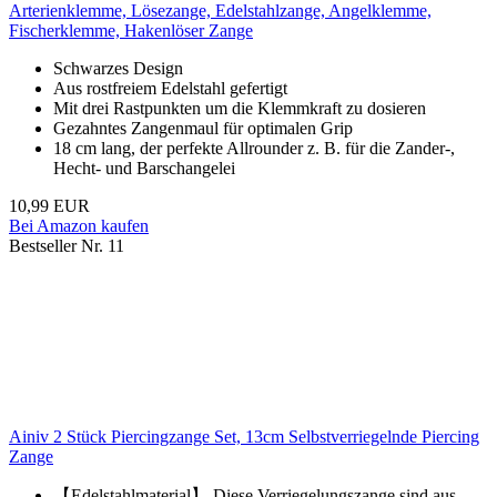
Arterienklemme, Lösezange, Edelstahlzange, Angelklemme,
Fischerklemme, Hakenlöser Zange
Schwarzes Design
Aus rostfreiem Edelstahl gefertigt
Mit drei Rastpunkten um die Klemmkraft zu dosieren
Gezahntes Zangenmaul für optimalen Grip
18 cm lang, der perfekte Allrounder z. B. für die Zander-,
Hecht- und Barschangelei
10,99 EUR
Bei Amazon kaufen
Bestseller Nr. 11
Ainiv 2 Stück Piercingzange Set, 13cm Selbstverriegelnde Piercing
Zange
【Edelstahlmaterial】 Diese Verriegelungszange sind aus