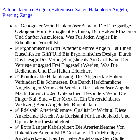
Arterienklemme Angeln,Hakenlöser Zange,Hakenlöser Angeln,
Piercing Zange
✅ Gebogener Vorteil Hakenlöser Angeln: Die Einzigartige
Gebogene Form Ermöglicht Es Ihnen, Den Haken Effizienter
Und Sanfter Auszulösen, Was Für Jeden Angler Ein
Erheblicher Vorteil Ist.
✅Ergonomischer Griff: Arterienklemme Angeln Hat Einen
Rutschfesten Griff Und Ein Ergonomisches Design. Durch
Das Design Des Verriegelungslineals Am Griff Kann Der
Verriegelungsgrad Frei Eingestellt Werden, Was Die
Bedienung Und Das Halten Erleichtert.
✅ Komfortable Hakenlösung: Der Abgedeckte Haken
Verhindert Die Schmerzen, Die Durch Herkömmliche
Angelzangen Verursacht Werden. Der Hakenlöser Angeln
Macht Einen Großen Unterschied, Besonders Wenn Die
Finger Kalt Sind – Der Xxxx Ist Ein Unverzichtbares
Werkzeug Beim Angeln Mit Bruchhaken.
✅ Edelstahl Arterienklemme: Qualität Ist Wichtig! Diese
Angelzange Besteht Aus Edelstahl Für Langlebigkeit Und
Optimale Rostbeständigkeit.
✅ Extra Langer Kabelsplitter: Die Arterienklemme Von
Hakenlöser Angeln Ist 18 Cm Lang . Ein Vielseitiges
Angelwerkzeug, Das Teil Jeder Angelzange Sein Sollte.