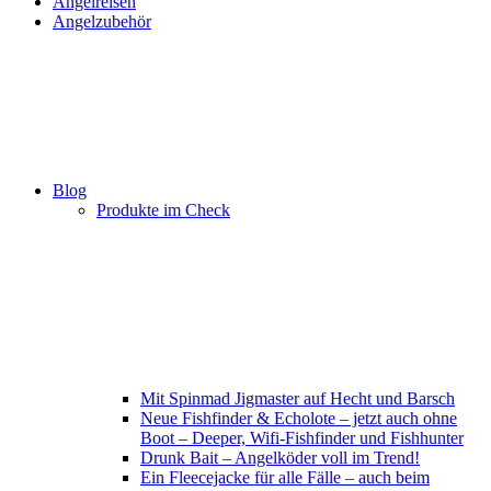
Angelreisen
Angelzubehör
Blog
Produkte im Check
Mit Spinmad Jigmaster auf Hecht und Barsch
Neue Fishfinder & Echolote – jetzt auch ohne
Boot – Deeper, Wifi-Fishfinder und Fishhunter
Drunk Bait – Angelköder voll im Trend!
Ein Fleecejacke für alle Fälle – auch beim