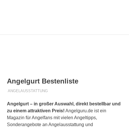
Zum
Angelg
Inhalt
springen
MENÜ
Die
besten
Angeltipps
für
Dich!
Angelgurt Bestenliste
1. MÄRZ 2019
R T
ANGELAUSSTATTUNG
Angelgurt – in großer Auswahl, direkt bestellbar und
zu einem attraktiven Preis!
Angelguru.de ist ein
Magazin für Angelfans mit vielen Angeltipps,
Sonderangebote an Angelausstattung und