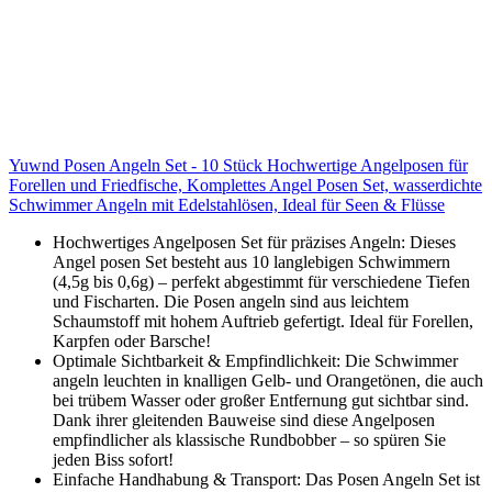
Yuwnd Posen Angeln Set - 10 Stück Hochwertige Angelposen für
Forellen und Friedfische, Komplettes Angel Posen Set, wasserdichte
Schwimmer Angeln mit Edelstahlösen, Ideal für Seen & Flüsse
Hochwertiges Angelposen Set für präzises Angeln: Dieses
Angel posen Set besteht aus 10 langlebigen Schwimmern
(4,5g bis 0,6g) – perfekt abgestimmt für verschiedene Tiefen
und Fischarten. Die Posen angeln sind aus leichtem
Schaumstoff mit hohem Auftrieb gefertigt. Ideal für Forellen,
Karpfen oder Barsche!
Optimale Sichtbarkeit & Empfindlichkeit: Die Schwimmer
angeln leuchten in knalligen Gelb- und Orangetönen, die auch
bei trübem Wasser oder großer Entfernung gut sichtbar sind.
Dank ihrer gleitenden Bauweise sind diese Angelposen
empfindlicher als klassische Rundbobber – so spüren Sie
jeden Biss sofort!
Einfache Handhabung & Transport: Das Posen Angeln Set ist