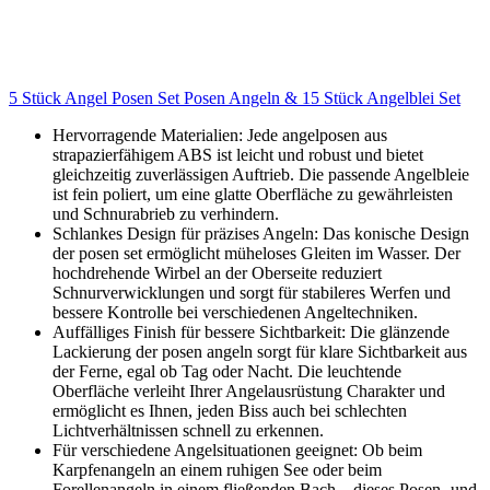
5 Stück Angel Posen Set Posen Angeln & 15 Stück Angelblei Set
Hervorragende Materialien: Jede angelposen aus
strapazierfähigem ABS ist leicht und robust und bietet
gleichzeitig zuverlässigen Auftrieb. Die passende Angelbleie
ist fein poliert, um eine glatte Oberfläche zu gewährleisten
und Schnurabrieb zu verhindern.
Schlankes Design für präzises Angeln: Das konische Design
der posen set ermöglicht müheloses Gleiten im Wasser. Der
hochdrehende Wirbel an der Oberseite reduziert
Schnurverwicklungen und sorgt für stabileres Werfen und
bessere Kontrolle bei verschiedenen Angeltechniken.
Auffälliges Finish für bessere Sichtbarkeit: Die glänzende
Lackierung der posen angeln sorgt für klare Sichtbarkeit aus
der Ferne, egal ob Tag oder Nacht. Die leuchtende
Oberfläche verleiht Ihrer Angelausrüstung Charakter und
ermöglicht es Ihnen, jeden Biss auch bei schlechten
Lichtverhältnissen schnell zu erkennen.
Für verschiedene Angelsituationen geeignet: Ob beim
Karpfenangeln an einem ruhigen See oder beim
Forellenangeln in einem fließenden Bach – dieses Posen- und