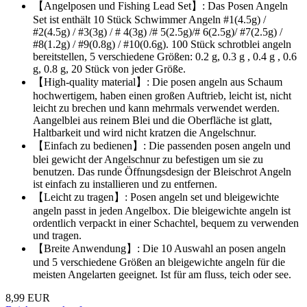
【Angelposen und Fishing Lead Set】: Das Posen Angeln
Set ist enthält 10 Stück Schwimmer Angeln #1(4.5g) /
#2(4.5g) / #3(3g) / # 4(3g) /# 5(2.5g)/# 6(2.5g)/ #7(2.5g) /
#8(1.2g) / #9(0.8g) / #10(0.6g). 100 Stück schrotblei angeln
bereitstellen, 5 verschiedene Größen: 0.2 g, 0.3 g , 0.4 g , 0.6
g, 0.8 g, 20 Stück von jeder Größe.
【High-quality material】: Die posen angeln aus Schaum
hochwertigem, haben einen großen Auftrieb, leicht ist, nicht
leicht zu brechen und kann mehrmals verwendet werden.
Aangelblei aus reinem Blei und die Oberfläche ist glatt,
Haltbarkeit und wird nicht kratzen die Angelschnur.
【Einfach zu bedienen】: Die passenden posen angeln und
blei gewicht der Angelschnur zu befestigen um sie zu
benutzen. Das runde Öffnungsdesign der Bleischrot Angeln
ist einfach zu installieren und zu entfernen.
【Leicht zu tragen】: Posen angeln set und bleigewichte
angeln passt in jeden Angelbox. Die bleigewichte angeln ist
ordentlich verpackt in einer Schachtel, bequem zu verwenden
und tragen.
【Breite Anwendung】: Die 10 Auswahl an posen angeln
und 5 verschiedene Größen an bleigewichte angeln für die
meisten Angelarten geeignet. Ist für am fluss, teich oder see.
8,99 EUR