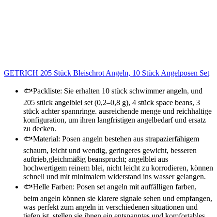
GETRICH 205 Stück Bleischrot Angeln, 10 Stück Angelposen Set
🐟Packliste: Sie erhalten 10 stück schwimmer angeln, und
205 stück angelblei set (0,2–0,8 g), 4 stück space beans, 3
stück achter spannringe. ausreichende menge und reichhaltige
konfiguration, um ihren langfristigen angelbedarf und ersatz
zu decken.
🐟Material: Posen angeln bestehen aus strapazierfähigem
schaum, leicht und wendig, geringeres gewicht, besseren
auftrieb,gleichmäßig beansprucht; angelblei aus
hochwertigem reinem blei, nicht leicht zu korrodieren, können
schnell und mit minimalem widerstand ins wasser gelangen.
🐟Helle Farben: Posen set angeln mit auffälligen farben,
beim angeln können sie klarere signale sehen und empfangen,
was perfekt zum angeln in verschiedenen situationen und
tiefen ist. stellen sie ihnen ein entspanntes und komfortables