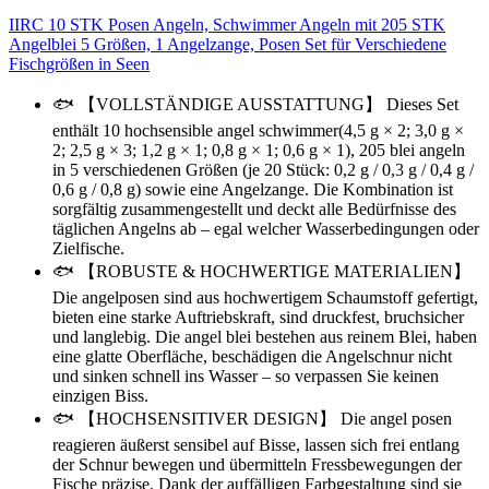
IIRC 10 STK Posen Angeln, Schwimmer Angeln mit 205 STK
Angelblei 5 Größen, 1 Angelzange, Posen Set für Verschiedene
Fischgrößen in Seen
🐟 【VOLLSTÄNDIGE AUSSTATTUNG】 Dieses Set
enthält 10 hochsensible angel schwimmer(4,5 g × 2; 3,0 g ×
2; 2,5 g × 3; 1,2 g × 1; 0,8 g × 1; 0,6 g × 1), 205 blei angeln
in 5 verschiedenen Größen (je 20 Stück: 0,2 g / 0,3 g / 0,4 g /
0,6 g / 0,8 g) sowie eine Angelzange. Die Kombination ist
sorgfältig zusammengestellt und deckt alle Bedürfnisse des
täglichen Angelns ab – egal welcher Wasserbedingungen oder
Zielfische.
🐟 【ROBUSTE & HOCHWERTIGE MATERIALIEN】
Die angelposen sind aus hochwertigem Schaumstoff gefertigt,
bieten eine starke Auftriebskraft, sind druckfest, bruchsicher
und langlebig. Die angel blei bestehen aus reinem Blei, haben
eine glatte Oberfläche, beschädigen die Angelschnur nicht
und sinken schnell ins Wasser – so verpassen Sie keinen
einzigen Biss.
🐟 【HOCHSENSITIVER DESIGN】 Die angel posen
reagieren äußerst sensibel auf Bisse, lassen sich frei entlang
der Schnur bewegen und übermitteln Fressbewegungen der
Fische präzise. Dank der auffälligen Farbgestaltung sind sie