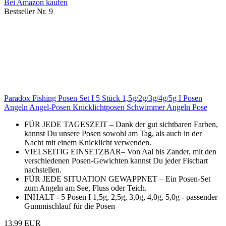
Bei Amazon kaufen
Bestseller Nr. 9
Paradox Fishing Posen Set I 5 Stück 1,5g/2g/3g/4g/5g I Posen
Angeln Angel-Posen Knicklichtposen Schwimmer Angeln Pose
FÜR JEDE TAGESZEIT – Dank der gut sichtbaren Farben,
kannst Du unsere Posen sowohl am Tag, als auch in der
Nacht mit einem Knicklicht verwenden.
VIELSEITIG EINSETZBAR– Von Aal bis Zander, mit den
verschiedenen Posen-Gewichten kannst Du jeder Fischart
nachstellen.
FÜR JEDE SITUATION GEWAPPNET – Ein Posen-Set
zum Angeln am See, Fluss oder Teich.
INHALT - 5 Posen I 1,5g, 2,5g, 3,0g, 4,0g, 5,0g - passender
Gummischlauf für die Posen
13,99 EUR