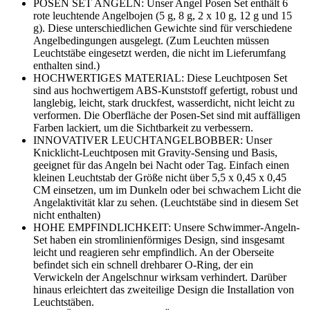
POSEN SET ANGELN: Unser Angel Posen Set enthält 6
rote leuchtende Angelbojen (5 g, 8 g, 2 x 10 g, 12 g und 15
g). Diese unterschiedlichen Gewichte sind für verschiedene
Angelbedingungen ausgelegt. (Zum Leuchten müssen
Leuchtstäbe eingesetzt werden, die nicht im Lieferumfang
enthalten sind.)
HOCHWERTIGES MATERIAL: Diese Leuchtposen Set
sind aus hochwertigem ABS-Kunststoff gefertigt, robust und
langlebig, leicht, stark druckfest, wasserdicht, nicht leicht zu
verformen. Die Oberfläche der Posen-Set sind mit auffälligen
Farben lackiert, um die Sichtbarkeit zu verbessern.
INNOVATIVER LEUCHTANGELBOBBER: Unser
Knicklicht-Leuchtposen mit Gravity-Sensing und Basis,
geeignet für das Angeln bei Nacht oder Tag. Einfach einen
kleinen Leuchtstab der Größe nicht über 5,5 x 0,45 x 0,45
CM einsetzen, um im Dunkeln oder bei schwachem Licht die
Angelaktivität klar zu sehen. (Leuchtstäbe sind in diesem Set
nicht enthalten)
HOHE EMPFINDLICHKEIT: Unsere Schwimmer-Angeln-
Set haben ein stromlinienförmiges Design, sind insgesamt
leicht und reagieren sehr empfindlich. An der Oberseite
befindet sich ein schnell drehbarer O-Ring, der ein
Verwickeln der Angelschnur wirksam verhindert. Darüber
hinaus erleichtert das zweiteilige Design die Installation von
Leuchtstäben.