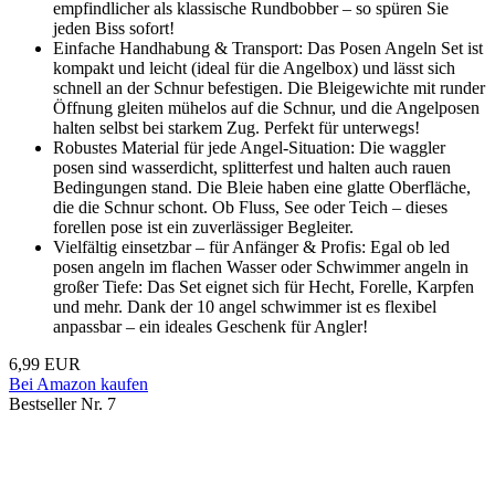
empfindlicher als klassische Rundbobber – so spüren Sie
jeden Biss sofort!
Einfache Handhabung & Transport: Das Posen Angeln Set ist
kompakt und leicht (ideal für die Angelbox) und lässt sich
schnell an der Schnur befestigen. Die Bleigewichte mit runder
Öffnung gleiten mühelos auf die Schnur, und die Angelposen
halten selbst bei starkem Zug. Perfekt für unterwegs!
Robustes Material für jede Angel-Situation: Die waggler
posen sind wasserdicht, splitterfest und halten auch rauen
Bedingungen stand. Die Bleie haben eine glatte Oberfläche,
die die Schnur schont. Ob Fluss, See oder Teich – dieses
forellen pose ist ein zuverlässiger Begleiter.
Vielfältig einsetzbar – für Anfänger & Profis: Egal ob led
posen angeln im flachen Wasser oder Schwimmer angeln in
großer Tiefe: Das Set eignet sich für Hecht, Forelle, Karpfen
und mehr. Dank der 10 angel schwimmer ist es flexibel
anpassbar – ein ideales Geschenk für Angler!
6,99 EUR
Bei Amazon kaufen
Bestseller Nr. 7