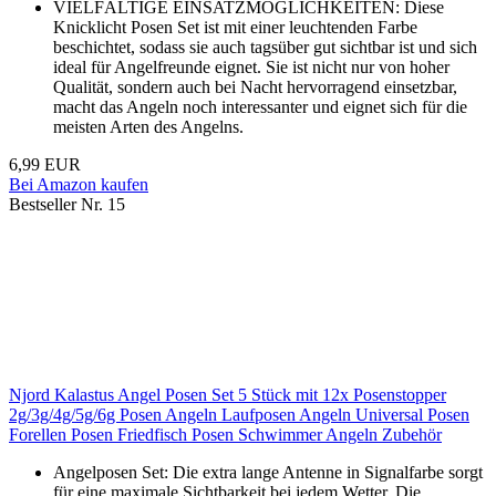
VIELFÄLTIGE EINSATZMÖGLICHKEITEN: Diese
Knicklicht Posen Set ist mit einer leuchtenden Farbe
beschichtet, sodass sie auch tagsüber gut sichtbar ist und sich
ideal für Angelfreunde eignet. Sie ist nicht nur von hoher
Qualität, sondern auch bei Nacht hervorragend einsetzbar,
macht das Angeln noch interessanter und eignet sich für die
meisten Arten des Angelns.
6,99 EUR
Bei Amazon kaufen
Bestseller Nr. 15
Njord Kalastus Angel Posen Set 5 Stück mit 12x Posenstopper
2g/3g/4g/5g/6g Posen Angeln Laufposen Angeln Universal Posen
Forellen Posen Friedfisch Posen Schwimmer Angeln Zubehör
Angelposen Set: Die extra lange Antenne in Signalfarbe sorgt
für eine maximale Sichtbarkeit bei jedem Wetter. Die