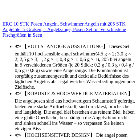
IIRC 10 STK Posen Angeln, Schwimmer Angeln mit 205 STK
Angelblei 5 Größen, 1 Angelzange, Posen Set für Verschiedene
Fischgrößen in Seen
🐟 【VOLLSTÄNDIGE AUSSTATTUNG】 Dieses Set
enthält 10 hochsensible angel schwimmer(4,5 g × 2; 3,0 g ×
2; 2,5 g × 3; 1,2 g × 1; 0,8 g × 1; 0,6 g × 1), 205 blei angeln
in 5 verschiedenen Größen (je 20 Stück: 0,2 g / 0,3 g / 0,4 g /
0,6 g / 0,8 g) sowie eine Angelzange. Die Kombination ist
sorgfältig zusammengestellt und deckt alle Bedürfnisse des
täglichen Angelns ab – egal welcher Wasserbedingungen oder
Zielfische.
🐟 【ROBUSTE & HOCHWERTIGE MATERIALIEN】
Die angelposen sind aus hochwertigem Schaumstoff gefertigt,
bieten eine starke Auftriebskraft, sind druckfest, bruchsicher
und langlebig. Die angel blei bestehen aus reinem Blei, haben
eine glatte Oberfläche, beschädigen die Angelschnur nicht
und sinken schnell ins Wasser – so verpassen Sie keinen
einzigen Biss.
🐟 【HOCHSENSITIVER DESIGN】 Die angel posen