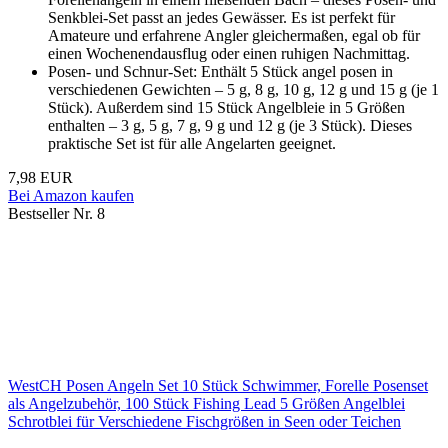
Senkblei-Set passt an jedes Gewässer. Es ist perfekt für
Amateure und erfahrene Angler gleichermaßen, egal ob für
einen Wochenendausflug oder einen ruhigen Nachmittag.
Posen- und Schnur-Set: Enthält 5 Stück angel posen in
verschiedenen Gewichten – 5 g, 8 g, 10 g, 12 g und 15 g (je 1
Stück). Außerdem sind 15 Stück Angelbleie in 5 Größen
enthalten – 3 g, 5 g, 7 g, 9 g und 12 g (je 3 Stück). Dieses
praktische Set ist für alle Angelarten geeignet.
7,98 EUR
Bei Amazon kaufen
Bestseller Nr. 8
WestCH Posen Angeln Set 10 Stück Schwimmer, Forelle Posenset
als Angelzubehör, 100 Stück Fishing Lead 5 Größen Angelblei
Schrotblei für Verschiedene Fischgrößen in Seen oder Teichen