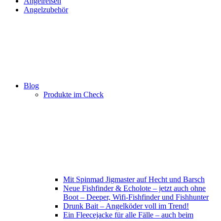
Angelreisen
Angelzubehör
Blog
Produkte im Check
Mit Spinmad Jigmaster auf Hecht und Barsch
Neue Fishfinder & Echolote – jetzt auch ohne
Boot – Deeper, Wifi-Fishfinder und Fishhunter
Drunk Bait – Angelköder voll im Trend!
Ein Fleecejacke für alle Fälle – auch beim