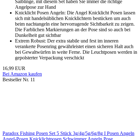
Saiblinge, mit diesem Set haben Sie immer die richtige
Angelpose zur Hand
Knicklicht Posen Angeln: Die Angel Knicklicht Posen lassen
sich mit handelsüblichen Knicklichtern bestücken um auch
beim nachtangeln eine hervorragende Sichtbarkeit zu zeigen.
Die Farblichen Markierungen an der Pose sind so auch bei
Dunkelheit gut sichtbar
Extrem Robust: Der extra stabile und fest im inneren
verankerte Posenring gewährleistet einen sicheren Halt auch
bei Gewaltwürfen in weite Ferne. Die Leuchtposen werden in
gepolsterter Verpackung verschickt
16,99 EUR
Bei Amazon kaufen
Bestseller Nr. 11
Paradox Fishing Posen Set 5 Stück 3g/4g/5g/6g/8g I Posen Angeln
Angel-Posen Knicklichtposen Schwimmer Angeln Pose