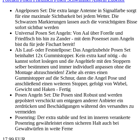
Angelposen Set: Die extra lange Antenne in Signalfarbe sorgt
für eine maximale Sichtbarkeit bei jedem Wetter. Die
Schwarzen Markierungen lassen auch die vorsichtigsten Bisse
sofort sichtbar werden
Universal Posen Set Angeln: Von Aal über Forelle und
Friedfisch bis hin zu Zander - mit dem Posenset zum Angeln
bist du für jede Fischart bereit!
Als Lauf- oder Feststellpose: Das Angelzubehör Posen Set
beinhaltet 12x Gummistopper. Kein extra kauf nötig - du
kannst sofort loslegen und die Angeltiefe mit den Stoppern
selber bestimmen und immer individuell anpassen ohne die
Montage abzuschneiden! Ziehe als erstes einen
Gummistopper auf die Schnur, dann die Angel Pose und
anschließend einen weiteren Stopper, gefolgt von Wirbel,
Gewicht und Haken - Fertig
Posen Angeln Set: Die Posen sind Robust und werden
gepolstert verschickt um entgegen anderer Anbieter ein
zerdrücken und Beschädigungen während des versandtes zu
vermeiden
Posenring: Der extra stabile und fest im inneren verankerte
Posenring gewährleistet einen sicheren Halt auch bei
Gewaltwürfen in weite Ferne
17,99 EUR