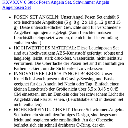
KXVXXV 6 Stück Posen Angeln Set, Schwimmer Angeln
Angelposen Set
POSEN SET ANGELN: Unser Angel Posen Set enthält 6
rote leuchtende Angelbojen (5 g, 8 g, 2 x 10 g, 12 g und 15
g). Diese unterschiedlichen Gewichte sind für verschiedene
Angelbedingungen ausgelegt. (Zum Leuchten müssen
Leuchtstäbe eingesetzt werden, die nicht im Lieferumfang
enthalten sind.)
HOCHWERTIGES MATERIAL: Diese Leuchtposen Set
sind aus hochwertigem ABS-Kunststoff gefertigt, robust und
langlebig, leicht, stark druckfest, wasserdicht, nicht leicht zu
verformen. Die Oberfläche der Posen-Set sind mit auffälligen
Farben lackiert, um die Sichtbarkeit zu verbessern.
INNOVATIVER LEUCHTANGELBOBBER: Unser
Knicklicht-Leuchtposen mit Gravity-Sensing und Basis,
geeignet für das Angeln bei Nacht oder Tag. Einfach einen
kleinen Leuchtstab der Größe nicht über 5,5 x 0,45 x 0,45
CM einsetzen, um im Dunkeln oder bei schwachem Licht die
Angelaktivität klar zu sehen. (Leuchtstäbe sind in diesem Set
nicht enthalten)
HOHE EMPFINDLICHKEIT: Unsere Schwimmer-Angeln-
Set haben ein stromlinienförmiges Design, sind insgesamt
leicht und reagieren sehr empfindlich. An der Oberseite
befindet sich ein schnell drehbarer O-Ring, der ein