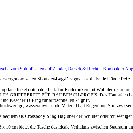
tasche zum Spinnfischen auf Zander, Barsch & Hecht – Kompakter Ang
ischen Shoulder-Bag-Designs hast du beide Hände frei zum Werf
etet optimalen Platz für Köderboxen mit Wobblern, Gummifischen
f.ALLES GRIFFBEREIT FÜR RAUBFISCH-PROFIS: Das Hauptfach bietet
 und Kescher-D-Ring für blitzschnellen Zugriff.
wertige, wasserabweisende Material hält Regen und Spritzwasser s
als Crossbody-Sling-Bag über der Schulter oder mit wenigen Handg
bietet die Tasche das ideale Verhältnis zwischen Stauraum und Le