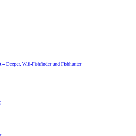
t – Deeper, Wifi-Fishfinder und Fishhunter
?
r
r