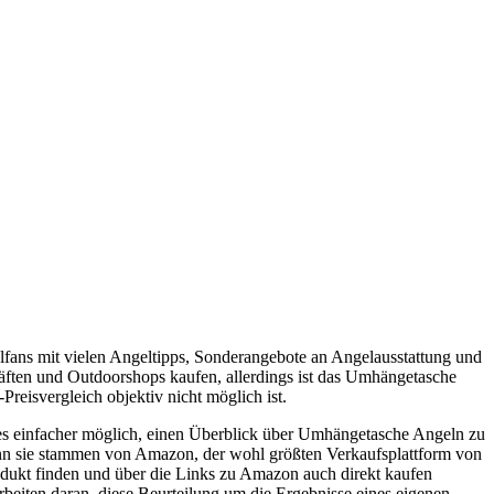
lfans mit vielen Angeltipps, Sonderangebote an Angelausstattung und
äften und Outdoorshops kaufen, allerdings ist das Umhängetasche
eisvergleich objektiv nicht möglich ist.
s einfacher möglich, einen Überblick über Umhängetasche Angeln zu
nn sie stammen von Amazon, der wohl größten Verkaufsplattform von
Produkt finden und über die Links zu Amazon auch direkt kaufen
beiten daran, diese Beurteilung um die Ergebnisse eines eigenen