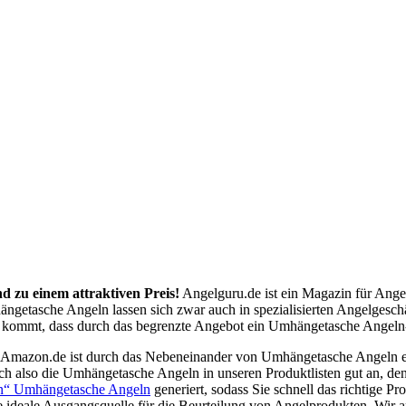
d zu einem attraktiven Preis!
Angelguru.de ist ein Magazin für Ange
ängetasche Angeln lassen sich zwar auch in spezialisierten Angelgesch
kommt, dass durch das begrenzte Angebot ein Umhängetasche Angeln-Pr
e Amazon.de ist durch das Nebeneinander von Umhängetasche Angeln e
h also die Umhängetasche Angeln in unseren Produktlisten gut an, de
ten“ Umhängetasche Angeln
generiert, sodass Sie schnell das richtige 
ideale Ausgangsquelle für die Beurteilung von Angelprodukten. Wir ar