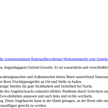
sche Angelausrüstung,Rutenaufbewahrung,Werkzeugtasche zum Angel
doppellagigem Oxford-Gewebe. Es ist wasserdicht und verschleißfest
hrungstaschen und Außentaschen bieten Ihnen ausreichend Stauraum,
Ihren Fischlippengreifer an Ort und Stelle zu halten.
gn Streifen für gute Sichtbarkeit und Sicherheit bei Nacht.
es Angelrucksacks reduziert effektiv Probleme durch Schwitzen und
 Gewohnheiten anpassen und nach links und rechts wechseln.
. Diese Angeltasche kann in der Hand getragen, an der Brust oder am
rausflügen gerecht zu werden.