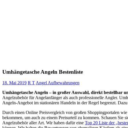
Umhängetasche Angeln Bestenliste
18. Mai 2019
R T
Angel Aufbewahrungen
Umhängetasche Angeln – in großer Auswahl, direkt bestellbar un
Angelzubehör für Angelanfänger als auch professionelle Angler. Umh
Angeln-Angebot im stationären Handeln in der Regel begrenzt. Dazu 
Durch einen Online Preisvergleich von großen Shoppingportalen wi
bekommen, um auch zu einem Preisurteil zu kommen. Schauen Sie sic
Angelzubehör aller Art. Wir haben dafür eine
Top 20 Liste der „bes
können. Wir halten die Bewertungen von ehemaligen Käufern als eine 