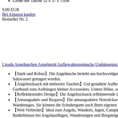
Größe der Tasche 32 x 37 x 15cm
9,99 EUR
Bei Amazon kaufen
Bestseller Nr. 2
Lixada Angeltaschen Angelgerät Aufbewahrungstasche,Umhängeta
【Stark und Robus】Die Angeltasche besteht aus hochwertigem, 
Salzwasser getragen werden.
【Angelrucksack mit mehreren Taschen】Gut gestaltete Aufbewa
Gurtband zum Aufhängen kleiner Accessoires. Untere Hülse, um 
【Reflektierendes Design】Die Angelrucksack reflektierende desi
【Atmungsaktiv und Bequem】Die atmungsaktive Netzrückseite d
Wandertages. Sie können die Schultergurte auch Ihren eigenen
【Weit Verbreitet】Ideal zum Angeln, Wandern, Jagen, Camping
Bedürfnissen bei Angelausflügen, Wanderungen und Bergsteige