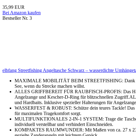
35,99 EUR
Bei Amazon kaufen
Bestseller Nr. 3
elbfang Streetfishing Angeltasche Schwarz – wasserdichte Umhänge
MAXIMALE MOBILITÄT BEIM STREETFISHING: Dank des ergonom
See, wenn du Strecke machen willst.
ALLES GRIFFBEREIT FÜR RAUBFISCH-PROFIS: Das Hauptfach bi
Angelzange und Kescher-D-Ring für blitzschnellen Zugrif
und Hardbaits. Inklusive spezieller Halterungen für Angelzange
WASSERFEST & ROBUST: Schütze dein teures Tackle! Das hoch
für maximalen Tragekomfort sorgt.
MULTIFUNKTIONALES 2-IN-1 SYSTEM: Trage die Tasche bequem 
individuell verstellbar und verhindert Einschneiden.
KOMPAKTES RAUMWUNDER: Mit Maßen von ca. 27 x 23 x 10 cm 
gezielte Zanderangeln mit leichtem Gepäck.