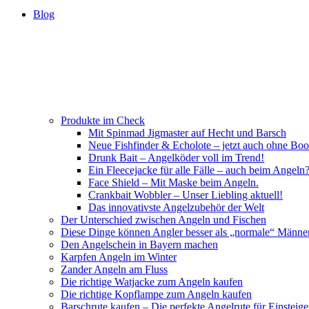
Blog
Produkte im Check
Mit Spinmad Jigmaster auf Hecht und Barsch
Neue Fishfinder & Echolote – jetzt auch ohne Boo
Drunk Bait – Angelköder voll im Trend!
Ein Fleecejacke für alle Fälle – auch beim Angeln
Face Shield – Mit Maske beim Angeln.
Crankbait Wobbler – Unser Liebling aktuell!
Das innovativste Angelzubehör der Welt
Der Unterschied zwischen Angeln und Fischen
Diese Dinge können Angler besser als „normale“ Männe
Den Angelschein in Bayern machen
Karpfen Angeln im Winter
Zander Angeln am Fluss
Die richtige Watjacke zum Angeln kaufen
Die richtige Kopflampe zum Angeln kaufen
Barschrute kaufen – Die perfekte Angelrute für Einsteige