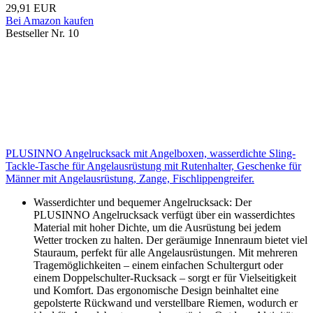
29,91 EUR
Bei Amazon kaufen
Bestseller Nr. 10
PLUSINNO Angelrucksack mit Angelboxen, wasserdichte Sling-
Tackle-Tasche für Angelausrüstung mit Rutenhalter, Geschenke für
Männer mit Angelausrüstung, Zange, Fischlippengreifer.
Wasserdichter und bequemer Angelrucksack: Der
PLUSINNO Angelrucksack verfügt über ein wasserdichtes
Material mit hoher Dichte, um die Ausrüstung bei jedem
Wetter trocken zu halten. Der geräumige Innenraum bietet viel
Stauraum, perfekt für alle Angelausrüstungen. Mit mehreren
Tragemöglichkeiten – einem einfachen Schultergurt oder
einem Doppelschulter-Rucksack – sorgt er für Vielseitigkeit
und Komfort. Das ergonomische Design beinhaltet eine
gepolsterte Rückwand und verstellbare Riemen, wodurch er