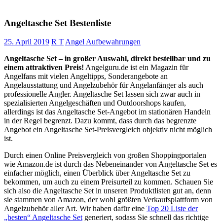
Angeltasche Set Bestenliste
25. April 2019
R T
Angel Aufbewahrungen
Angeltasche Set – in großer Auswahl, direkt bestellbar und zu
einem attraktiven Preis!
Angelguru.de ist ein Magazin für
Angelfans mit vielen Angeltipps, Sonderangebote an
Angelausstattung und Angelzubehör für Angelanfänger als auch
professionelle Angler. Angeltasche Set lassen sich zwar auch in
spezialisierten Angelgeschäften und Outdoorshops kaufen,
allerdings ist das Angeltasche Set-Angebot im stationären Handeln
in der Regel begrenzt. Dazu kommt, dass durch das begrenzte
Angebot ein Angeltasche Set-Preisvergleich objektiv nicht möglich
ist.
Durch einen Online Preisvergleich von großen Shoppingportalen
wie Amazon.de ist durch das Nebeneinander von Angeltasche Set es
einfacher möglich, einen Überblick über Angeltasche Set zu
bekommen, um auch zu einem Preisurteil zu kommen. Schauen Sie
sich also die Angeltasche Set in unseren Produktlisten gut an, denn
sie stammen von Amazon, der wohl größten Verkaufsplattform von
Angelzubehör aller Art. Wir haben dafür eine
Top 20 Liste der
„besten“ Angeltasche Set
generiert, sodass Sie schnell das richtige