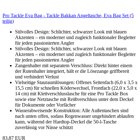
Pro Tackle Eva Bag - Tackle Bakkan Angeltasche, Eva Bag Set (5
teilig)
Stilvolles Design: Schlichter, schwarzer Look mit blauen
Akzenten – ein moderner und zugleich funktionaler Begleiter
für jeden passionierten Angler
Stilvolles Design: Schlichter, schwarzer Look mit blauen
Akzenten – ein moderner und zugleich funktionaler Begleiter
für jeden passionierten Angler
Zangenhalter mit separatem Verschluss: Direkt hinter einem
der Rutenhalter integriert, hält er die Lösezange griffbereit
und verhindert Verlust
Vielseitige Stauraumlösungen: Offenes Seitenfach (6,0 x 3,5 x
15,5 cm) für schnellen Köderwechsel, Frontfach (22,0 x 5,0 x
14 cm) mit Klettverschlusslasche für eine Pro Tackle Box
sowie eine Netztasche mit Reißverschluss unter dem Deckel
für Dokumente oder Vorfächer
Wasserabweisende Konstruktion: Alle Außentaschen sind
nach unten offen, sodass Regenwasser ungehindert ablaufen
kann, während der Hardtop-Deckel die 50-l-Tasche
zuverlässig vor Nässe schützt
83,87 EUR