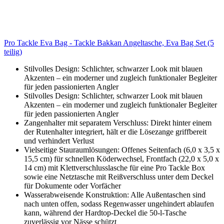
Pro Tackle Eva Bag - Tackle Bakkan Angeltasche, Eva Bag Set (5
teilig)
Stilvolles Design: Schlichter, schwarzer Look mit blauen
Akzenten – ein moderner und zugleich funktionaler Begleiter
für jeden passionierten Angler
Stilvolles Design: Schlichter, schwarzer Look mit blauen
Akzenten – ein moderner und zugleich funktionaler Begleiter
für jeden passionierten Angler
Zangenhalter mit separatem Verschluss: Direkt hinter einem
der Rutenhalter integriert, hält er die Lösezange griffbereit
und verhindert Verlust
Vielseitige Stauraumlösungen: Offenes Seitenfach (6,0 x 3,5 x
15,5 cm) für schnellen Köderwechsel, Frontfach (22,0 x 5,0 x
14 cm) mit Klettverschlusslasche für eine Pro Tackle Box
sowie eine Netztasche mit Reißverschluss unter dem Deckel
für Dokumente oder Vorfächer
Wasserabweisende Konstruktion: Alle Außentaschen sind
nach unten offen, sodass Regenwasser ungehindert ablaufen
kann, während der Hardtop-Deckel die 50-l-Tasche
zuverlässig vor Nässe schützt