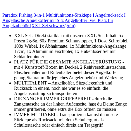
Paradox Fishing 3-in-1 Multifunktions-Sitzkiepe I Angelrucksack I
Angeltasche Angelkoffer mit Sitz Angelkoffer- viel Platz für
Angelzubehör (XXL Set schwarz/grün)
XXL Set - Direkt startklar mit unserem XXL Set. Inhalt: 5x
Posen 2g-6g, 60x Premium Schnurstopper, 1 Dose Schrotblei,
100x Wirbel, 1x Abhakmatte, 1x Multifunktions-Angelzange
17cm, 1x Aluminium Fischtöter, 1x Hakenlöser Set mit
Schlaufenbinder
PLATZ FÜR DIE GESAMTE ANGELAUSRÜSTUNG -
mit 4 Kunststoff-Boxen im Deckel, 2 Reißverschlusstaschen,
Flaschenhalter und Rutenhalter bietet dieser Angelkoffer
genug Stauraum für jegliches Angelzubehör und Werkzeug
MULTITALENT – Angelkoffer, Sitzgelegenheit und
Rucksack in einem, noch nie war es so einfach, die
Angelausrüstung zu transportieren
DIE ZANGER IMMER GRIFFBEREIT - durch die
Zangentasche an der linken Außenseite, hast du Deine Zange
immer griffbereit, ohne extra die Box öffnen zu müssen
IMMER MIT DABEI - Transportieren kannst du unsere
Sitzkiepe als Rucksack, mit dem Schultergurt als
Schultertasche oder einfach direkt am Tragegriff