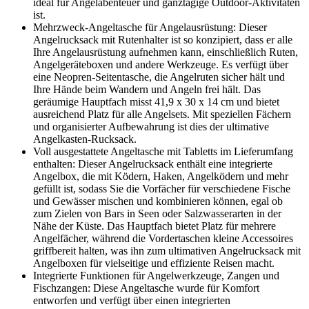
ideal für Angelabenteuer und ganztägige Outdoor-Aktivitäten
ist.
Mehrzweck-Angeltasche für Angelausrüstung: Dieser
Angelrucksack mit Rutenhalter ist so konzipiert, dass er alle
Ihre Angelausrüstung aufnehmen kann, einschließlich Ruten,
Angelgeräteboxen und andere Werkzeuge. Es verfügt über
eine Neopren-Seitentasche, die Angelruten sicher hält und
Ihre Hände beim Wandern und Angeln frei hält. Das
geräumige Hauptfach misst 41,9 x 30 x 14 cm und bietet
ausreichend Platz für alle Angelsets. Mit speziellen Fächern
und organisierter Aufbewahrung ist dies der ultimative
Angelkasten-Rucksack.
Voll ausgestattete Angeltasche mit Tabletts im Lieferumfang
enthalten: Dieser Angelrucksack enthält eine integrierte
Angelbox, die mit Ködern, Haken, Angelködern und mehr
gefüllt ist, sodass Sie die Vorfächer für verschiedene Fische
und Gewässer mischen und kombinieren können, egal ob
zum Zielen von Bars in Seen oder Salzwasserarten in der
Nähe der Küste. Das Hauptfach bietet Platz für mehrere
Angelfächer, während die Vordertaschen kleine Accessoires
griffbereit halten, was ihn zum ultimativen Angelrucksack mit
Angelboxen für vielseitige und effiziente Reisen macht.
Integrierte Funktionen für Angelwerkzeuge, Zangen und
Fischzangen: Diese Angeltasche wurde für Komfort
entworfen und verfügt über einen integrierten