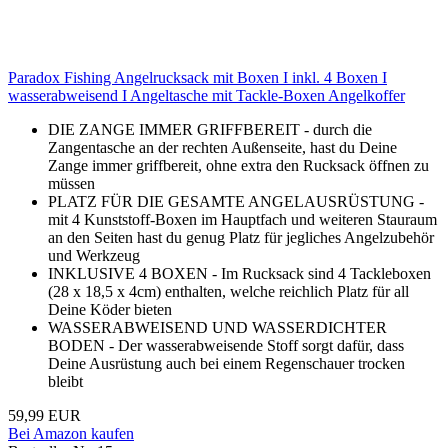
Paradox Fishing Angelrucksack mit Boxen I inkl. 4 Boxen I
wasserabweisend I Angeltasche mit Tackle-Boxen Angelkoffer
DIE ZANGE IMMER GRIFFBEREIT - durch die
Zangentasche an der rechten Außenseite, hast du Deine
Zange immer griffbereit, ohne extra den Rucksack öffnen zu
müssen
PLATZ FÜR DIE GESAMTE ANGELAUSRÜSTUNG -
mit 4 Kunststoff-Boxen im Hauptfach und weiteren Stauraum
an den Seiten hast du genug Platz für jegliches Angelzubehör
und Werkzeug
INKLUSIVE 4 BOXEN - Im Rucksack sind 4 Tackleboxen
(28 x 18,5 x 4cm) enthalten, welche reichlich Platz für all
Deine Köder bieten
WASSERABWEISEND UND WASSERDICHTER
BODEN - Der wasserabweisende Stoff sorgt dafür, dass
Deine Ausrüstung auch bei einem Regenschauer trocken
bleibt
59,99 EUR
Bei Amazon kaufen