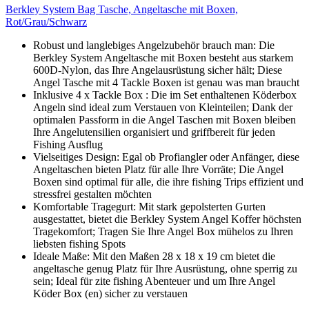
Berkley System Bag Tasche, Angeltasche mit Boxen,
Rot/Grau/Schwarz
Robust und langlebiges Angelzubehör brauch man: Die
Berkley System Angeltasche mit Boxen besteht aus starkem
600D-Nylon, das Ihre Angelausrüstung sicher hält; Diese
Angel Tasche mit 4 Tackle Boxen ist genau was man braucht
Inklusive 4 x Tackle Box : Die im Set enthaltenen Köderbox
Angeln sind ideal zum Verstauen von Kleinteilen; Dank der
optimalen Passform in die Angel Taschen mit Boxen bleiben
Ihre Angelutensilien organisiert und griffbereit für jeden
Fishing Ausflug
Vielseitiges Design: Egal ob Profiangler oder Anfänger, diese
Angeltaschen bieten Platz für alle Ihre Vorräte; Die Angel
Boxen sind optimal für alle, die ihre fishing Trips effizient und
stressfrei gestalten möchten
Komfortable Tragegurt: Mit stark gepolsterten Gurten
ausgestattet, bietet die Berkley System Angel Koffer höchsten
Tragekomfort; Tragen Sie Ihre Angel Box mühelos zu Ihren
liebsten fishing Spots
Ideale Maße: Mit den Maßen 28 x 18 x 19 cm bietet die
angeltasche genug Platz für Ihre Ausrüstung, ohne sperrig zu
sein; Ideal für zite fishing Abenteuer und um Ihre Angel
Köder Box (en) sicher zu verstauen