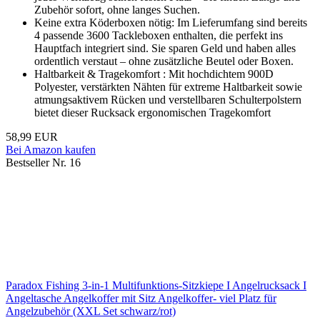
Zubehör sofort, ohne langes Suchen.
Keine extra Köderboxen nötig: Im Lieferumfang sind bereits
4 passende 3600 Tackleboxen enthalten, die perfekt ins
Hauptfach integriert sind. Sie sparen Geld und haben alles
ordentlich verstaut – ohne zusätzliche Beutel oder Boxen.
Haltbarkeit & Tragekomfort : Mit hochdichtem 900D
Polyester, verstärkten Nähten für extreme Haltbarkeit sowie
atmungsaktivem Rücken und verstellbaren Schulterpolstern
bietet dieser Rucksack ergonomischen Tragekomfort
58,99 EUR
Bei Amazon kaufen
Bestseller Nr. 16
Paradox Fishing 3-in-1 Multifunktions-Sitzkiepe I Angelrucksack I
Angeltasche Angelkoffer mit Sitz Angelkoffer- viel Platz für
Angelzubehör (XXL Set schwarz/rot)