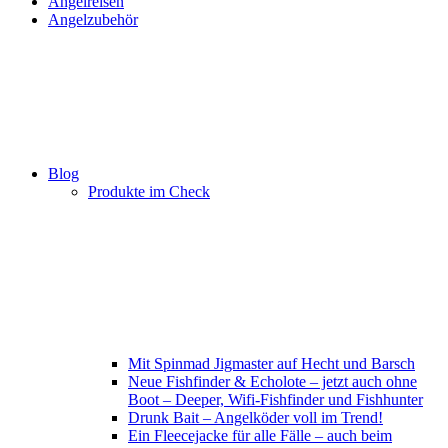
Angelreisen
Angelzubehör
Blog
Produkte im Check
Mit Spinmad Jigmaster auf Hecht und Barsch
Neue Fishfinder & Echolote – jetzt auch ohne
Boot – Deeper, Wifi-Fishfinder und Fishhunter
Drunk Bait – Angelköder voll im Trend!
Ein Fleecejacke für alle Fälle – auch beim