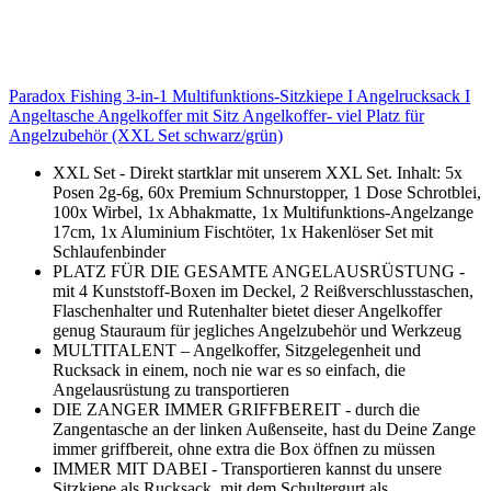
Paradox Fishing 3-in-1 Multifunktions-Sitzkiepe I Angelrucksack I
Angeltasche Angelkoffer mit Sitz Angelkoffer- viel Platz für
Angelzubehör (XXL Set schwarz/grün)
XXL Set - Direkt startklar mit unserem XXL Set. Inhalt: 5x
Posen 2g-6g, 60x Premium Schnurstopper, 1 Dose Schrotblei,
100x Wirbel, 1x Abhakmatte, 1x Multifunktions-Angelzange
17cm, 1x Aluminium Fischtöter, 1x Hakenlöser Set mit
Schlaufenbinder
PLATZ FÜR DIE GESAMTE ANGELAUSRÜSTUNG -
mit 4 Kunststoff-Boxen im Deckel, 2 Reißverschlusstaschen,
Flaschenhalter und Rutenhalter bietet dieser Angelkoffer
genug Stauraum für jegliches Angelzubehör und Werkzeug
MULTITALENT – Angelkoffer, Sitzgelegenheit und
Rucksack in einem, noch nie war es so einfach, die
Angelausrüstung zu transportieren
DIE ZANGER IMMER GRIFFBEREIT - durch die
Zangentasche an der linken Außenseite, hast du Deine Zange
immer griffbereit, ohne extra die Box öffnen zu müssen
IMMER MIT DABEI - Transportieren kannst du unsere
Sitzkiepe als Rucksack, mit dem Schultergurt als