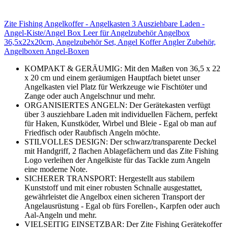
Zite Fishing Angelkoffer - Angelkasten 3 Ausziehbare Laden -
Angel-Kiste/Angel Box Leer für Angelzubehör Angelbox
36,5x22x20cm, Angelzubehör Set, Angel Koffer Angler Zubehör,
Angelboxen Angel-Boxen
KOMPAKT & GERÄUMIG: Mit den Maßen von 36,5 x 22
x 20 cm und einem geräumigen Hauptfach bietet unser
Angelkasten viel Platz für Werkzeuge wie Fischtöter und
Zange oder auch Angelschnur und mehr.
ORGANISIERTES ANGELN: Der Gerätekasten verfügt
über 3 ausziehbare Laden mit individuellen Fächern, perfekt
für Haken, Kunstköder, Wirbel und Bleie - Egal ob man auf
Friedfisch oder Raubfisch Angeln möchte.
STILVOLLES DESIGN: Der schwarz/transparente Deckel
mit Handgriff, 2 flachen Ablagefächern und das Zite Fishing
Logo verleihen der Angelkiste für das Tackle zum Angeln
eine moderne Note.
SICHERER TRANSPORT: Hergestellt aus stabilem
Kunststoff und mit einer robusten Schnalle ausgestattet,
gewährleistet die Angelbox einen sicheren Transport der
Angelausrüstung - Egal ob fürs Forellen-, Karpfen oder auch
Aal-Angeln und mehr.
VIELSEITIG EINSETZBAR: Der Zite Fishing Gerätekoffer