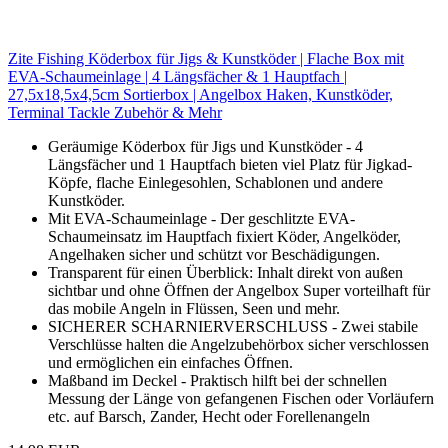
Zite Fishing Köderbox für Jigs & Kunstköder | Flache Box mit
EVA-Schaumeinlage | 4 Längsfächer & 1 Hauptfach |
27,5x18,5x4,5cm Sortierbox | Angelbox Haken, Kunstköder,
Terminal Tackle Zubehör & Mehr
Geräumige Köderbox für Jigs und Kunstköder - 4
Längsfächer und 1 Hauptfach bieten viel Platz für Jigkad-
Köpfe, flache Einlegesohlen, Schablonen und andere
Kunstköder.
Mit EVA-Schaumeinlage - Der geschlitzte EVA-
Schaumeinsatz im Hauptfach fixiert Köder, Angelköder,
Angelhaken sicher und schützt vor Beschädigungen.
Transparent für einen Überblick: Inhalt direkt von außen
sichtbar und ohne Öffnen der Angelbox Super vorteilhaft für
das mobile Angeln in Flüssen, Seen und mehr.
SICHERER SCHARNIERVERSCHLUSS - Zwei stabile
Verschlüsse halten die Angelzubehörbox sicher verschlossen
und ermöglichen ein einfaches Öffnen.
Maßband im Deckel - Praktisch hilft bei der schnellen
Messung der Länge von gefangenen Fischen oder Vorläufern
etc. auf Barsch, Zander, Hecht oder Forellenangeln