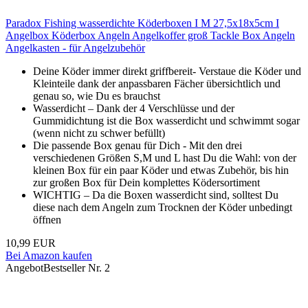
Paradox Fishing wasserdichte Köderboxen I M 27,5x18x5cm I
Angelbox Köderbox Angeln Angelkoffer groß Tackle Box Angeln
Angelkasten - für Angelzubehör
Deine Köder immer direkt griffbereit- Verstaue die Köder und
Kleinteile dank der anpassbaren Fächer übersichtlich und
genau so, wie Du es brauchst
Wasserdicht – Dank der 4 Verschlüsse und der
Gummidichtung ist die Box wasserdicht und schwimmt sogar
(wenn nicht zu schwer befüllt)
Die passende Box genau für Dich - Mit den drei
verschiedenen Größen S,M und L hast Du die Wahl: von der
kleinen Box für ein paar Köder und etwas Zubehör, bis hin
zur großen Box für Dein komplettes Ködersortiment
WICHTIG – Da die Boxen wasserdicht sind, solltest Du
diese nach dem Angeln zum Trocknen der Köder unbedingt
öffnen
10,99 EUR
Bei Amazon kaufen
Angebot
Bestseller Nr. 2