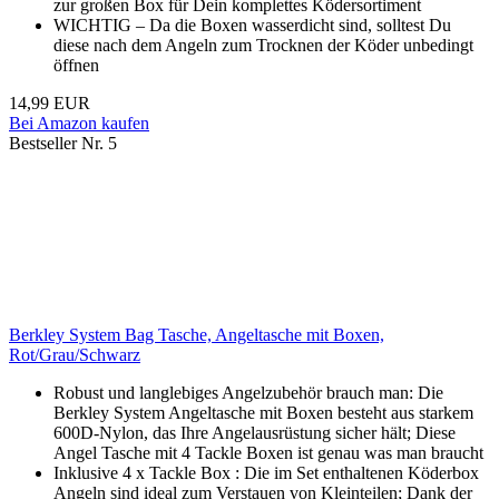
zur großen Box für Dein komplettes Ködersortiment
WICHTIG – Da die Boxen wasserdicht sind, solltest Du
diese nach dem Angeln zum Trocknen der Köder unbedingt
öffnen
14,99 EUR
Bei Amazon kaufen
Bestseller Nr. 5
Berkley System Bag Tasche, Angeltasche mit Boxen,
Rot/Grau/Schwarz
Robust und langlebiges Angelzubehör brauch man: Die
Berkley System Angeltasche mit Boxen besteht aus starkem
600D-Nylon, das Ihre Angelausrüstung sicher hält; Diese
Angel Tasche mit 4 Tackle Boxen ist genau was man braucht
Inklusive 4 x Tackle Box : Die im Set enthaltenen Köderbox
Angeln sind ideal zum Verstauen von Kleinteilen; Dank der