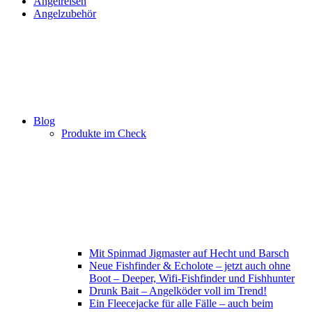
Angelreisen
Angelzubehör
Blog
Produkte im Check
Mit Spinmad Jigmaster auf Hecht und Barsch
Neue Fishfinder & Echolote – jetzt auch ohne
Boot – Deeper, Wifi-Fishfinder und Fishhunter
Drunk Bait – Angelköder voll im Trend!
Ein Fleecejacke für alle Fälle – auch beim