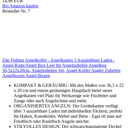
14,98 EUR
Bei Amazon kaufen
Bestseller Nr. 7
Zite Fishing Angelkoffer - Angelkasten 3 Ausziehbare Laden -
Angel-Kiste/Angel Box Leer für Angelzubehör Angelbox
36,5x22x20cm, Angelzubehör Set, Angel Koffer Angler Zubehör,
Angelboxen Angel-Boxen
KOMPAKT & GERÄUMIG: Mit den Maßen von 36,5 x 22
x 20 cm und einem geräumigen Hauptfach bietet unser
Angelkasten viel Platz für Werkzeuge wie Fischtöter und
Zange oder auch Angelschnur und mehr.
ORGANISIERTES ANGELN: Der Gerätekasten verfügt
über 3 ausziehbare Laden mit individuellen Fächern, perfekt
für Haken, Kunstköder, Wirbel und Bleie - Egal ob man auf
Friedfisch oder Raubfisch Angeln möchte.
STILVOLLES DESIGN: Der schwarz/transparente Deckel