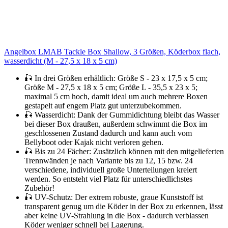
Angelbox LMAB Tackle Box Shallow, 3 Größen, Köderbox flach,
wasserdicht (M - 27,5 x 18 x 5 cm)
🎣 In drei Größen erhältlich: Größe S - 23 x 17,5 x 5 cm;
Größe M - 27,5 x 18 x 5 cm; Größe L - 35,5 x 23 x 5;
maximal 5 cm hoch, damit ideal um auch mehrere Boxen
gestapelt auf engem Platz gut unterzubekommen.
🎣 Wasserdicht: Dank der Gummidichtung bleibt das Wasser
bei dieser Box draußen, außerdem schwimmt die Box im
geschlossenen Zustand dadurch und kann auch vom
Bellyboot oder Kajak nicht verloren gehen.
🎣 Bis zu 24 Fächer: Zusätzlich können mit den mitgelieferten
Trennwänden je nach Variante bis zu 12, 15 bzw. 24
verschiedene, individuell große Unterteilungen kreiert
werden. So entsteht viel Platz für unterschiedlichstes
Zubehör!
🎣 UV-Schutz: Der extrem robuste, graue Kunststoff ist
transparent genug um die Köder in der Box zu erkennen, lässt
aber keine UV-Strahlung in die Box - dadurch verblassen
Köder weniger schnell bei Lagerung.