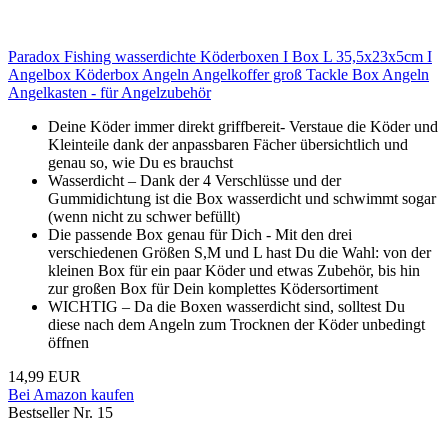
Paradox Fishing wasserdichte Köderboxen I Box L 35,5x23x5cm I
Angelbox Köderbox Angeln Angelkoffer groß Tackle Box Angeln
Angelkasten - für Angelzubehör
Deine Köder immer direkt griffbereit- Verstaue die Köder und
Kleinteile dank der anpassbaren Fächer übersichtlich und
genau so, wie Du es brauchst
Wasserdicht – Dank der 4 Verschlüsse und der
Gummidichtung ist die Box wasserdicht und schwimmt sogar
(wenn nicht zu schwer befüllt)
Die passende Box genau für Dich - Mit den drei
verschiedenen Größen S,M und L hast Du die Wahl: von der
kleinen Box für ein paar Köder und etwas Zubehör, bis hin
zur großen Box für Dein komplettes Ködersortiment
WICHTIG – Da die Boxen wasserdicht sind, solltest Du
diese nach dem Angeln zum Trocknen der Köder unbedingt
öffnen
14,99 EUR
Bei Amazon kaufen
Bestseller Nr. 15