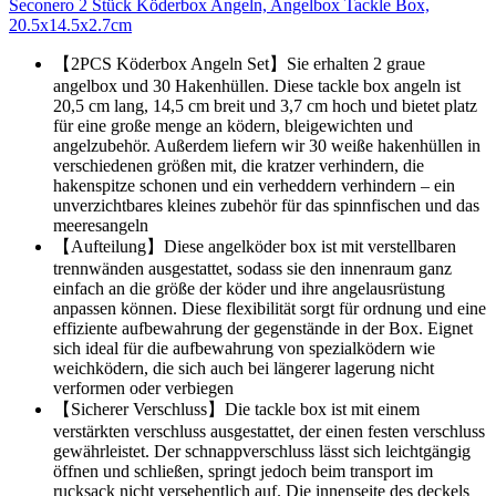
Seconero 2 Stück Köderbox Angeln, Angelbox Tackle Box,
20.5x14.5x2.7cm
【2PCS Köderbox Angeln Set】Sie erhalten 2 graue
angelbox und 30 Hakenhüllen. Diese tackle box angeln ist
20,5 cm lang, 14,5 cm breit und 3,7 cm hoch und bietet platz
für eine große menge an ködern, bleigewichten und
angelzubehör. Außerdem liefern wir 30 weiße hakenhüllen in
verschiedenen größen mit, die kratzer verhindern, die
hakenspitze schonen und ein verheddern verhindern – ein
unverzichtbares kleines zubehör für das spinnfischen und das
meeresangeln
【Aufteilung】Diese angelköder box ist mit verstellbaren
trennwänden ausgestattet, sodass sie den innenraum ganz
einfach an die größe der köder und ihre angelausrüstung
anpassen können. Diese flexibilität sorgt für ordnung und eine
effiziente aufbewahrung der gegenstände in der Box. Eignet
sich ideal für die aufbewahrung von spezialködern wie
weichködern, die sich auch bei längerer lagerung nicht
verformen oder verbiegen
【Sicherer Verschluss】Die tackle box ist mit einem
verstärkten verschluss ausgestattet, der einen festen verschluss
gewährleistet. Der schnappverschluss lässt sich leichtgängig
öffnen und schließen, springt jedoch beim transport im
rucksack nicht versehentlich auf. Die innenseite des deckels