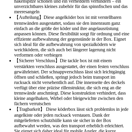
hakenspitze schonen und ein verheddern verhindern – ein
unverzichtbares kleines zubehör für das spinnfischen und das
meeresangeln
【Aufteilung】Diese angelköder box ist mit verstellbaren
trennwänden ausgestattet, sodass sie den innenraum ganz
einfach an die größe der köder und ihre angelausrüstung
anpassen können. Diese flexibilität sorgt für ordnung und eine
effiziente aufbewahrung der gegenstände in der Box. Eignet
sich ideal für die aufbewahrung von spezialködern wie
weichködern, die sich auch bei längerer lagerung nicht
verformen oder verbiegen
【Sicherer Verschluss】Die tackle box ist mit einem
verstärkten verschluss ausgestattet, der einen festen verschluss
gewährleistet. Der schnappverschluss lässt sich leichtgängig
öffnen und schließen, springt jedoch beim transport im
rucksack nicht versehentlich auf. Die innenseite des deckels
verfügt über eine präzise rillenstruktur, die sich eng an die
trennwände anschmiegt. Diese konstruktion verhindert, dass
kleine angelhaken, Wirbel oder bleigewichte zwischen den
fächern verrutschen
【Tragbarkeit】 Diese köderbox lässt sich problemlos in jede
angelkiste oder jeden rucksack verstauen. Dank der
mitgelieferten schutzhülle kann sie sicher in der Box
aufbewahrt werden, was den transport erheblich erleichtert.
Sie eignet sich daher ideal für mobile Angler, die kurze