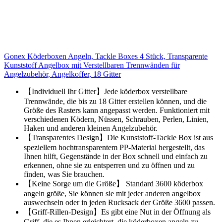
Gonex Köderboxen Angeln, Tackle Boxes 4 Stück, Transparente
Kunststoff Angelbox mit Verstellbaren Trennwänden für
Angelzubehör, Angelkoffer, 18 Gitter
【Individuell Ihr Gitter】Jede köderbox verstellbare
Trennwände, die bis zu 18 Gitter erstellen können, und die
Größe des Rasters kann angepasst werden. Funktioniert mit
verschiedenen Ködern, Nüssen, Schrauben, Perlen, Linien,
Haken und anderen kleinen Angelzubehör.
【Transparentes Design】Die Kunststoff-Tackle Box ist aus
speziellem hochtransparentem PP-Material hergestellt, das
Ihnen hilft, Gegenstände in der Box schnell und einfach zu
erkennen, ohne sie zu entsperren und zu öffnen und zu
finden, was Sie brauchen.
【Keine Sorge um die Größe】 Standard 3600 köderbox
angeln größe, Sie können sie mit jeder anderen angelbox
auswechseln oder in jeden Rucksack der Größe 3600 passen.
【Griff-Rillen-Design】Es gibt eine Nut in der Öffnung als
Griff, die es Ihnen erleichtert, die köderboxen angeln zu