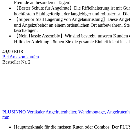
Freunde an besonderen Tagen!
【Bester Schutz für Angelrute】Die Riffelhalterung ist mit Gum
hochfestem Stahl gefertigt, der langlebiger und robuster ist. 
【Superior-Stall Lagerung von Angelausrüstung】Diese Angelrut
und Angelzubehör an einem ordentlichen Ort aufbewahren. Stell
beschädigen.
【Nein Hassle Assembly】Wir sind bestrebt, unseren Kunden die 
Hilfe der Anleitung können Sie die gesamte Einheit leicht ins
49,99 EUR
Bei Amazon kaufen
Bestseller Nr. 2
PLUSINNO Vertikaler Angelrutenhalter, Wandmontage, Angelrutenhalt
mm
Hauptmerkmale für die meisten Ruten oder Combos. Der PLU