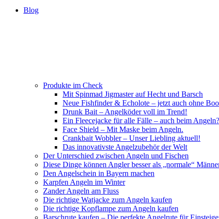
Blog
Produkte im Check
Mit Spinmad Jigmaster auf Hecht und Barsch
Neue Fishfinder & Echolote – jetzt auch ohne Boo
Drunk Bait – Angelköder voll im Trend!
Ein Fleecejacke für alle Fälle – auch beim Angeln
Face Shield – Mit Maske beim Angeln.
Crankbait Wobbler – Unser Liebling aktuell!
Das innovativste Angelzubehör der Welt
Der Unterschied zwischen Angeln und Fischen
Diese Dinge können Angler besser als „normale“ Männe
Den Angelschein in Bayern machen
Karpfen Angeln im Winter
Zander Angeln am Fluss
Die richtige Watjacke zum Angeln kaufen
Die richtige Kopflampe zum Angeln kaufen
Barschrute kaufen – Die perfekte Angelrute für Einsteige