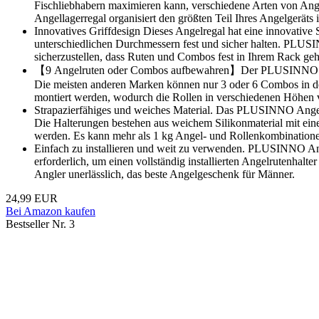
Fischliebhabern maximieren kann, verschiedene Arten von A
Angellagerregal organisiert den größten Teil Ihres Angelgerät
Innovatives Griffdesign Dieses Angelregal hat eine innovative 
unterschiedlichen Durchmessern fest und sicher halten. PLUS
sicherzustellen, dass Ruten und Combos fest in Ihrem Rack geh
【9 Angelruten oder Combos aufbewahren】Der PLUSINNO Vertik
Die meisten anderen Marken können nur 3 oder 6 Combos in de
montiert werden, wodurch die Rollen in verschiedenen Höhen 
Strapazierfähiges und weiches Material. Das PLUSINNO Angelrute
Die Halterungen bestehen aus weichem Silikonmaterial mit eine
werden. Es kann mehr als 1 kg Angel- und Rollenkombinationen
Einfach zu installieren und weit zu verwenden. PLUSINNO Ange
erforderlich, um einen vollständig installierten Angelrutenhalt
Angler unerlässlich, das beste Angelgeschenk für Männer.
24,99 EUR
Bei Amazon kaufen
Bestseller Nr. 3