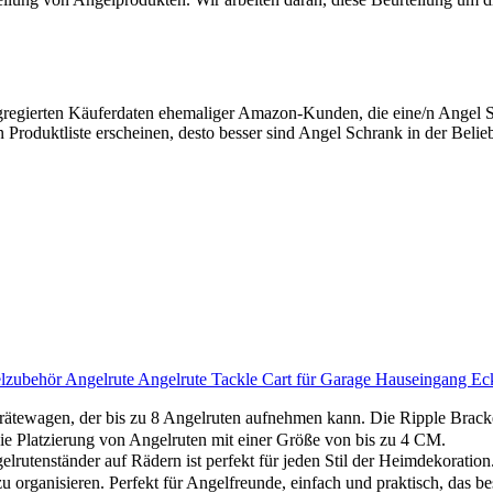
ggregierten Käuferdaten ehemaliger Amazon-Kunden, die eine/n Angel 
 Produktliste erscheinen, desto besser sind Angel Schrank in der Belie
gelzubehör Angelrute Angelrute Tackle Cart für Garage Hauseingang 
ewagen, der bis zu 8 Angelruten aufnehmen kann. Die Ripple Bracket 
ie Platzierung von Angelruten mit einer Größe von bis zu 4 CM.
enständer auf Rädern ist perfekt für jeden Stil der Heimdekoration. 
 organisieren. Perfekt für Angelfreunde, einfach und praktisch, das 