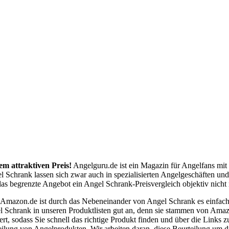
em attraktiven Preis!
Angelguru.de ist ein Magazin für Angelfans mit
l Schrank lassen sich zwar auch in spezialisierten Angelgeschäften un
as begrenzte Angebot ein Angel Schrank-Preisvergleich objektiv nicht 
e Amazon.de ist durch das Nebeneinander von Angel Schrank es einfa
l Schrank in unseren Produktlisten gut an, denn sie stammen von Amaz
ert, sodass Sie schnell das richtige Produkt finden und über die Link
eilung von Angelprodukten. Wir arbeiten daran, diese Beurteilung um 