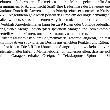
ngelruten aufzubewahren. Die meisten anderen Marken gelten nur fü
s in minimalem Platz und macht Spaß, Ihre Bedürfnisse der Lagerung un
Struktur. Durch die Anwendung des Prinzips eines exzentrischen Kreise
INNO Angelrutenregale lösen perfekt das Problem der ungleichmäßige
alten werden, sodass Ihre teuren Angelruten nicht herunterrutschen un
ale Angelrutenhalter kann bis zu 9 Ruten oder Combos ordentlich u
r gleichen Menge Speicherplatz speichern. Stangen und Rollenkombina
verteilt werden können, um den Stauraum zu minimieren.
nregal ist mit stabilem Polymermaterial geformt, langlebig und fest i
m innovativen strukturierten Design aus erhöhten Punkten und Rillen, 
 fest halten. Die 3 Rillen können die Stangen gut umwickeln und verh
lrutenhalter haben 5 Montagelöcher, um sicherzustellen, dass sie sic
er für die Garage zu erhalten. Geeignet für Teleskopruten, Spinner und