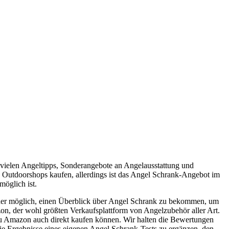
 vielen Angeltipps, Sonderangebote an Angelausstattung und
d Outdoorshops kaufen, allerdings ist das Angel Schrank-Angebot im
möglich ist.
cher möglich, einen Überblick über Angel Schrank zu bekommen, um
on, der wohl größten Verkaufsplattform von Angelzubehör aller Art.
s zu Amazon auch direkt kaufen können. Wir halten die Bewertungen
die Ergebnisse eines eigenen Angel Schrank-Tests zu ergänzen, den