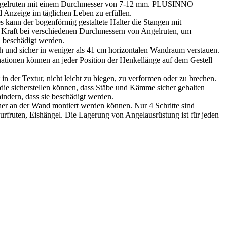
r Angelruten mit einem Durchmesser von 7-12 mm. PLUSINNO
d Anzeige im täglichen Leben zu erfüllen.
s kann der bogenförmig gestaltete Halter die Stangen mit
n Kraft bei verschiedenen Durchmessern von Angelruten, um
d beschädigt werden.
nd sicher in weniger als 41 cm horizontalen Wandraum verstauen.
tionen können an jeder Position der Henkellänge auf dem Gestell
n der Textur, nicht leicht zu biegen, zu verformen oder zu brechen.
die sicherstellen können, dass Stäbe und Kämme sicher gehalten
indern, dass sie beschädigt werden.
her an der Wand montiert werden können. Nur 4 Schritte sind
 Wurfruten, Eishängel. Die Lagerung von Angelausrüstung ist für jeden