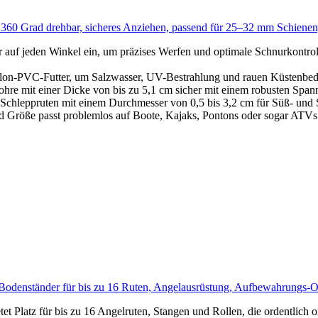
 360 Grad drehbar, sicheres Anziehen, passend für 25–32 mm Schienen,
auf jeden Winkel ein, um präzises Werfen und optimale Schnurkontroll
ylon-PVC-Futter, um Salzwasser, UV-Bestrahlung und rauen Küstenbed
e mit einer Dicke von bis zu 5,1 cm sicher mit einem robusten Spannhe
d Schleppruten mit einem Durchmesser von 0,5 bis 3,2 cm für Süß- und 
d Größe passt problemlos auf Boote, Kajaks, Pontons oder sogar ATVs.
 Bodenständer für bis zu 16 Ruten, Angelausrüstung, Aufbewahrungs-O
Platz für bis zu 16 Angelruten, Stangen und Rollen, die ordentlich org