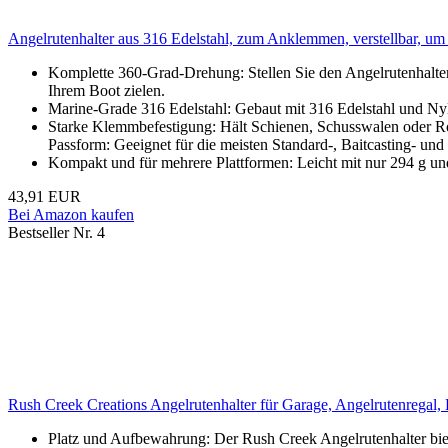
Angelrutenhalter aus 316 Edelstahl, zum Anklemmen, verstellbar, um
Komplette 360-Grad-Drehung: Stellen Sie den Angelrutenhalter 
Ihrem Boot zielen.
Marine-Grade 316 Edelstahl: Gebaut mit 316 Edelstahl und N
Starke Klemmbefestigung: Hält Schienen, Schusswalen oder Rohr
Passform: Geeignet für die meisten Standard-, Baitcasting- un
Kompakt und für mehrere Plattformen: Leicht mit nur 294 g un
43,91 EUR
Bei Amazon kaufen
Bestseller Nr. 4
Rush Creek Creations Angelrutenhalter für Garage, Angelrutenregal,
Platz und Aufbewahrung: Der Rush Creek Angelrutenhalter bietet 