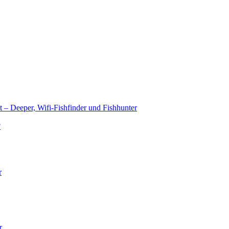
t – Deeper, Wifi-Fishfinder und Fishhunter
?
r
r