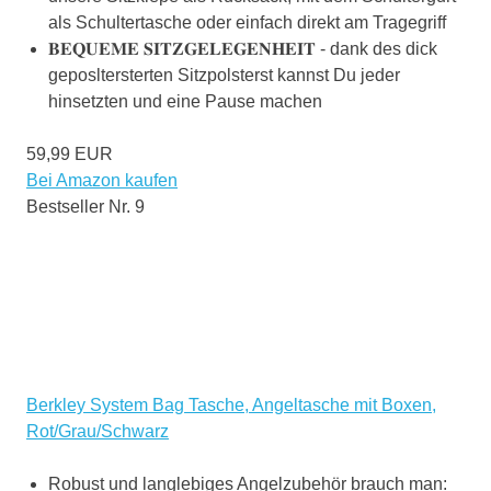
als Schultertasche oder einfach direkt am Tragegriff
𝐁𝐄𝐐𝐔𝐄𝐌𝐄 𝐒𝐈𝐓𝐙𝐆𝐄𝐋𝐄𝐆𝐄𝐍𝐇𝐄𝐈𝐓 - dank des dick
geposltersterten Sitzpolsterst kannst Du jeder
hinsetzten und eine Pause machen
59,99 EUR
Bei Amazon kaufen
Bestseller Nr. 9
Berkley System Bag Tasche, Angeltasche mit Boxen,
Rot/Grau/Schwarz
Robust und langlebiges Angelzubehör brauch man: