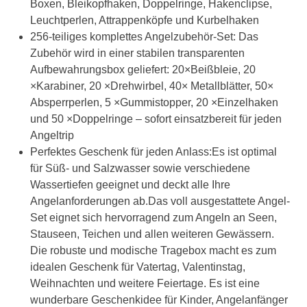
Boxen, Bleikopfhaken, Doppelringe, Hakenclipse,
Leuchtperlen, Attrappenköpfe und Kurbelhaken
256-teiliges komplettes Angelzubehör-Set: Das
Zubehör wird in einer stabilen transparenten
Aufbewahrungsbox geliefert: 20×Beißbleie, 20
×Karabiner, 20 ×Drehwirbel, 40× Metallblätter, 50×
Absperrperlen, 5 ×Gummistopper, 20 ×Einzelhaken
und 50 ×Doppelringe – sofort einsatzbereit für jeden
Angeltrip
Perfektes Geschenk für jeden Anlass:Es ist optimal
für Süß- und Salzwasser sowie verschiedene
Wassertiefen geeignet und deckt alle Ihre
Angelanforderungen ab.Das voll ausgestattete Angel-
Set eignet sich hervorragend zum Angeln an Seen,
Stauseen, Teichen und allen weiteren Gewässern.
Die robuste und modische Tragebox macht es zum
idealen Geschenk für Vatertag, Valentinstag,
Weihnachten und weitere Feiertage. Es ist eine
wunderbare Geschenkidee für Kinder, Angelanfänger