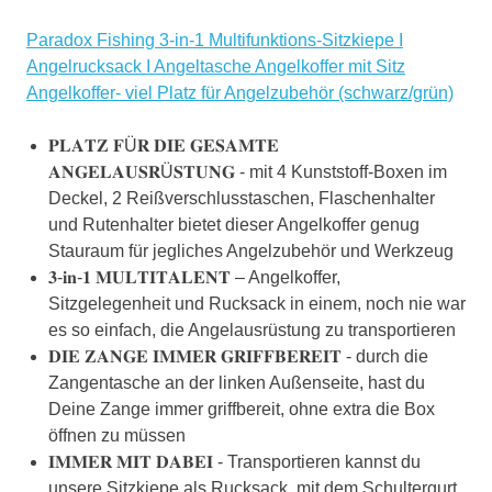
Paradox Fishing 3-in-1 Multifunktions-Sitzkiepe I
Angelrucksack I Angeltasche Angelkoffer mit Sitz
Angelkoffer- viel Platz für Angelzubehör (schwarz/grün)
𝐏𝐋𝐀𝐓𝐙 𝐅Ü𝐑 𝐃𝐈𝐄 𝐆𝐄𝐒𝐀𝐌𝐓𝐄
𝐀𝐍𝐆𝐄𝐋𝐀𝐔𝐒𝐑Ü𝐒𝐓𝐔𝐍𝐆 - mit 4 Kunststoff-Boxen im
Deckel, 2 Reißverschlusstaschen, Flaschenhalter
und Rutenhalter bietet dieser Angelkoffer genug
Stauraum für jegliches Angelzubehör und Werkzeug
𝟑-𝐢𝐧-𝟏 𝐌𝐔𝐋𝐓𝐈𝐓𝐀𝐋𝐄𝐍𝐓 – Angelkoffer,
Sitzgelegenheit und Rucksack in einem, noch nie war
es so einfach, die Angelausrüstung zu transportieren
𝐃𝐈𝐄 𝐙𝐀𝐍𝐆𝐄 𝐈𝐌𝐌𝐄𝐑 𝐆𝐑𝐈𝐅𝐅𝐁𝐄𝐑𝐄𝐈𝐓 - durch die
Zangentasche an der linken Außenseite, hast du
Deine Zange immer griffbereit, ohne extra die Box
öffnen zu müssen
𝐈𝐌𝐌𝐄𝐑 𝐌𝐈𝐓 𝐃𝐀𝐁𝐄𝐈 - Transportieren kannst du
unsere Sitzkiepe als Rucksack, mit dem Schultergurt