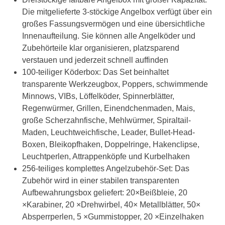
Die mitgelieferte 3-stöckige Angelbox verfügt über ein
großes Fassungsvermögen und eine übersichtliche
Innenaufteilung. Sie können alle Angelköder und
Zubehörteile klar organisieren, platzsparend
verstauen und jederzeit schnell auffinden
100-teiliger Köderbox: Das Set beinhaltet
transparente Werkzeugbox, Poppers, schwimmende
Minnows, VIBs, Löffelköder, Spinnerblätter,
Regenwürmer, Grillen, Einendchenmaden, Mais,
große Scherzahnfische, Mehlwürmer, Spiraltail-
Maden, Leuchtweichfische, Leader, Bullet-Head-
Boxen, Bleikopfhaken, Doppelringe, Hakenclipse,
Leuchtperlen, Attrappenköpfe und Kurbelhaken
256-teiliges komplettes Angelzubehör-Set: Das
Zubehör wird in einer stabilen transparenten
Aufbewahrungsbox geliefert: 20×Beißbleie, 20
×Karabiner, 20 ×Drehwirbel, 40× Metallblätter, 50×
Absperrperlen, 5 ×Gummistopper, 20 ×Einzelhaken