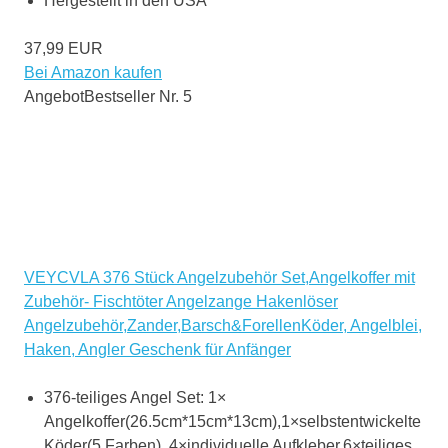
Hergestellt in den USA
37,99 EUR
Bei Amazon kaufen
Angebot
Bestseller Nr. 5
VEYCVLA 376 Stück Angelzubehör Set,Angelkoffer mit
Zubehör- Fischtöter Angelzange Hakenlöser
Angelzubehör,Zander,Barsch&ForellenKöder, Angelblei,
Haken, Angler Geschenk für Anfänger
376-teiliges Angel Set: 1×
Angelkoffer(26.5cm*15cm*13cm),1×selbstentwickelte
Köder(5 Farben), 4×individuelle Aufkleber,6×teiliges