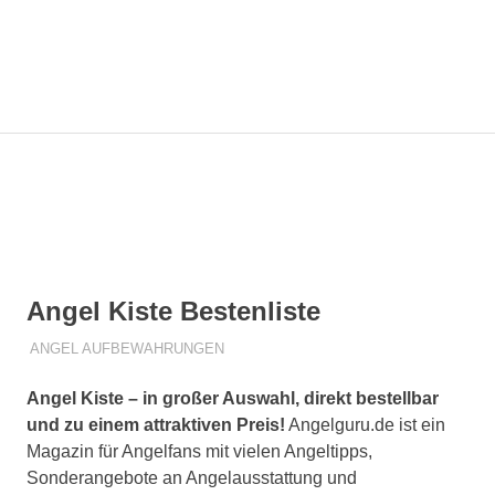
Zum
Angelg
Inhalt
springen
MENÜ
Die
besten
Angeltipps
für
Dich!
Angel Kiste Bestenliste
4. JULI 2019
R T
ANGEL AUFBEWAHRUNGEN
Angel Kiste – in großer Auswahl, direkt bestellbar
und zu einem attraktiven Preis!
Angelguru.de ist ein
Magazin für Angelfans mit vielen Angeltipps,
Sonderangebote an Angelausstattung und