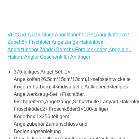
VEYCVLA 376 Stück Angelzubehör Set,Angelkoffer mit
Zubehör- Fischtöter Angelzange Hakenlöser
Angelzubehör,Zander,Barsch&ForellenKöder, Angelblei,
Haken, Angler Geschenk für Anfänger
376-teiliges Angel Set: 1×
Angelkoffer(26.5cm*15cm*13cm),1×selbstentwickelte
Köder(5 Farben), 4×individuelle Aufkleber,6×teiliges
Angelwerkzeug-Set（Fischtöter,
Fischgreiferm,Angelzange,Schutzhülle,Lanyard,Hakenlö
Froschköder,2× Froschköder;1×100-teiliger
Köderbox,1×256-teiligem
Angelzubehör,Zahlenschloss und
Bedienungsanleitung
Dreistöckige faltbare Angelbox mit großer Kapazität: